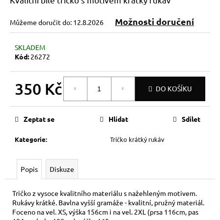
č
u
Možnosti doručení
j
Můžeme doručit do:
12.8.2026
e
m
SKLADEM
e
Kód:
26272
350 Kč
DO KOŠÍKU
Měrná
cena:
Zeptat se
Hlídat
Sdílet
Kategorie
:
Tričko krátký rukáv
Popis
Diskuze
Tričko z vysoce kvalitního materiálu s nažehleným motivem.
Rukávy krátké. Bavlna vyšší gramáže - kvalitní, pružný materiál.
Foceno na vel. XS, výška 156cm i na vel. 2XL (prsa 116cm, pas