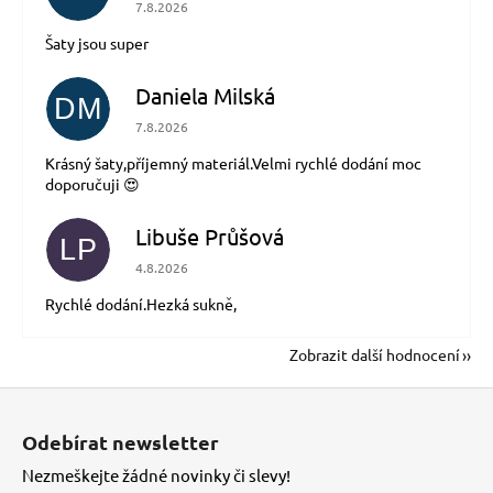
Hodnocení obchodu je 5 z 5 hvězdiček.
7.8.2026
Šaty jsou super
Daniela Milská
DM
Hodnocení obchodu je 5 z 5 hvězdiček.
7.8.2026
Krásný šaty,příjemný materiál.Velmi rychlé dodání moc
doporučuji 😍
Libuše Průšová
LP
Hodnocení obchodu je 5 z 5 hvězdiček.
4.8.2026
Rychlé dodání.Hezká sukně,
Zobrazit další hodnocení
Z
á
Odebírat newsletter
p
Nezmeškejte žádné novinky či slevy!
a