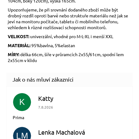
104cm, boky 120cm), výška 165cm.
Upozorňujeme, že při srovnání dodaného zboží může být
drobný rozdíl oproti barvě nebo struktuře materiálu než jak se
jeví na monitoru počítače, tabletu či mobilního telefonu,
vzhledem k různé rozlišovací schopnosti monitorů.
VELIKOST:
univerzální, vhodné pro M-L-XL i menší XXL
MATERIÁL:
95%bavlna, 5%elastan
MÍRY:
délka 66cm, šíře v průramcích 2x55/61cm, spodní lem
2x55cm v klidu
Katty
K
Hodnocení obchodu je 5 z 5 hvězdiček.
7.8.2026
Prima
Lenka Machalová
LM