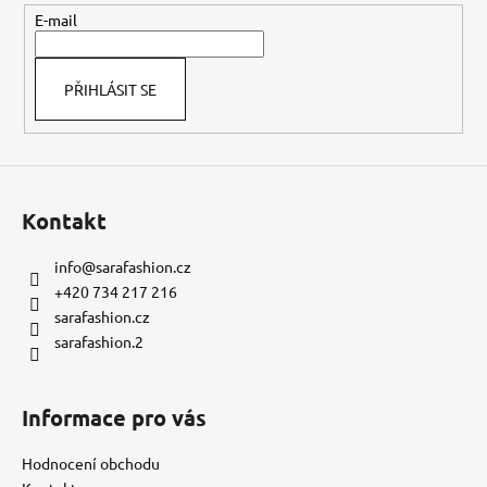
t
E-mail
í
PŘIHLÁSIT SE
Kontakt
info
@
sarafashion.cz
+420 734 217 216
sarafashion.cz
sarafashion.2
Informace pro vás
Hodnocení obchodu