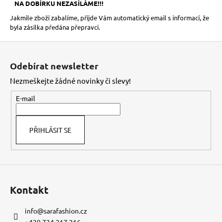
NA DOBÍRKU NEZASÍLÁME!!!
Jakmile zboží zabalíme, přijde Vám automatický email s informací, že
byla zásilka předána přepravci.
Z
á
Odebírat newsletter
p
Nezmeškejte žádné novinky či slevy!
a
t
E-mail
í
PŘIHLÁSIT SE
Kontakt
info
@
sarafashion.cz
+420 734 217 216