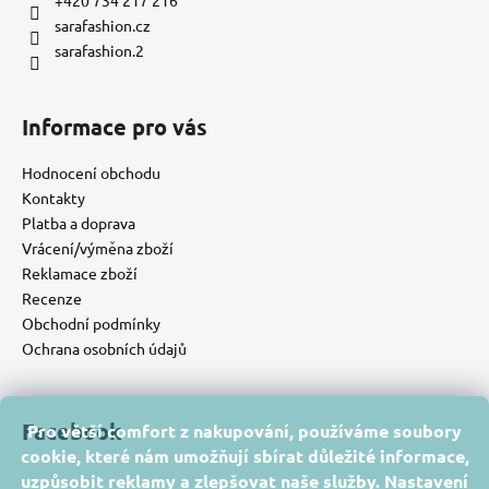
sarafashion.cz
sarafashion.2
Informace pro vás
Hodnocení obchodu
Kontakty
Platba a doprava
Vrácení/výměna zboží
Reklamace zboží
Recenze
Obchodní podmínky
Ochrana osobních údajů
Facebook
Pro větší comfort z nakupování, používáme soubory
cookie, které nám umožňují sbírat důležité informace,
uzpůsobit reklamy a zlepšovat naše služby. Nastavení