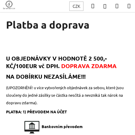
K
Přejít
Hledat
Nákup
M
Přihlášení
CZK
na
o
obsah
Zpět
Zpět
košík
š
Platba a doprava
í
C
k
o
p
o
U OBJEDNÁVKY V HODNOTĚ 2 500,-
t
KČ/100EUR vč DPH.
DOPRAVA ZDARMA
ř
NA DOBÍRKU NEZASÍLÁME!!!
e
b
(UPOZORNĚNÍ! u více vytvořených objednávek za sebou, které jsou
u
sloučeny do jedné zásilky se částka nesčítá a nevzniká tak nárok na
j
dopravu zdarma).
e
PLATBA:
1) PŘEVODEM NA ÚČET
t
e
Bankovním převodem
n