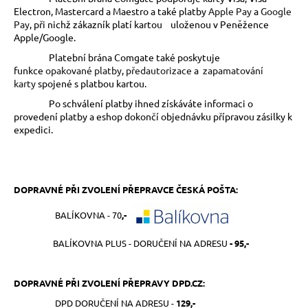
č
Electron, Mastercard a
Maestro a také platby
Apple Pay
a
Google
u
Pay
, při nichž zákazník platí kartou uloženou v Peněžence
j
Apple/Google.
e
Platební brána Comgate také poskytuje
m
funkce
opakované platby
,
předautorizace
a
zapamatování
e
karty
spojené s platbou kartou.
Po schválení platby ihned získáváte informaci o
provedení platby a eshop dokončí objednávku přípravou zásilky k
expedici.
DOPRAVNÉ PŘI ZVOLENÍ PŘEPRAVCE ČESKÁ POŠTA:
BALÍKOVNA - 70
,-
BALÍKOVNA PLUS - DORUČENÍ NA ADRESU
- 95,-
DOPRAVNÉ PŘI ZVOLENÍ PŘEPRAVY DPD.CZ:
DPD DORUČENÍ NA ADRESU -
129,-