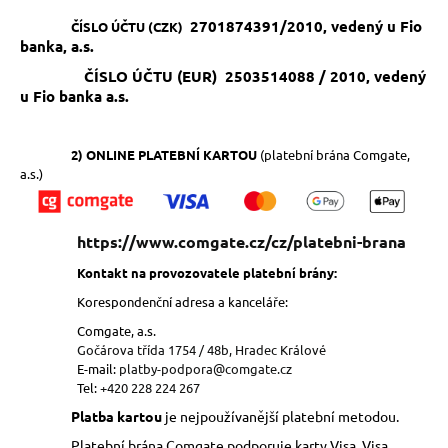
a
2701874391/2010, vedený u Fio
ČÍSLO ÚČTU (CZK)
banka, a.s.
j
í
ČÍSLO ÚČTU (EUR)
2503514088 / 2010, vedený
u Fio banka a.s.
t
?
2) ONLINE PLATEBNÍ KARTOU
(platební brána Comgate,
a.s.)
HLEDAT
https://www.comgate.cz/cz/platebni-brana
Kontakt na provozovatele platební brány:
Korespondenční adresa a kanceláře:
D
Comgate, a.s.
o
Gočárova třída 1754 / 48b, Hradec Králové
p
E-mail:
platby-podpora@comgate.cz
o
Tel:
+420 228 224 267
r
Platba kartou
je nejpoužívanější platební metodou.
u
Platební brána Comgate podporuje karty Visa, Visa