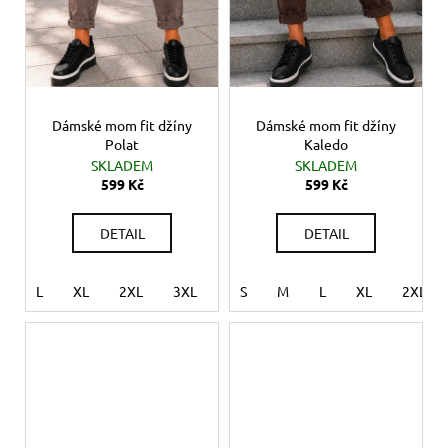
Dámské mom fit džíny
Dámské mom fit džíny
Polat
Kaledo
SKLADEM
SKLADEM
599 Kč
599 Kč
DETAIL
DETAIL
L
XL
2XL
3XL
4XL
S
M
L
XL
2XL