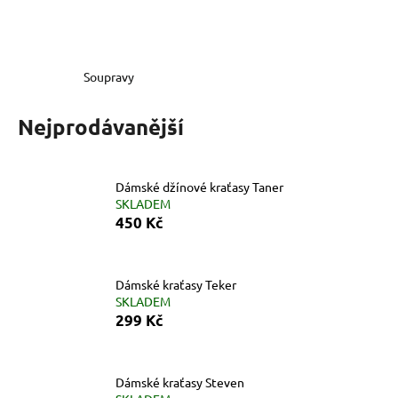
a
j
í
Soupravy
t
?
Nejprodávanější
Dámské džínové kraťasy Taner
SKLADEM
HLEDAT
450 Kč
D
Dámské kraťasy Teker
o
SKLADEM
299 Kč
p
o
r
u
Dámské kraťasy Steven