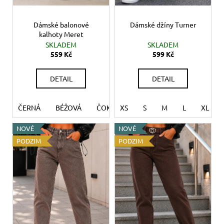
t
ů
Dámské balonové
Dámské džíny Turner
kalhoty Meret
SKLADEM
SKLADEM
559 Kč
599 Kč
DETAIL
DETAIL
ČERNÁ
BÉŽOVÁ
ČOKOLÁDOVÁ
XS
S
M
L
XL
NOVÉ
NOVÉ
PODZIM
PODZIM