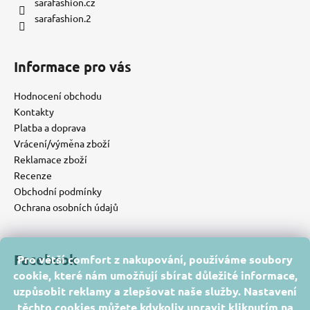
sarafashion.cz
sarafashion.2
Informace pro vás
Hodnocení obchodu
Kontakty
Platba a doprava
Vrácení/výměna zboží
Reklamace zboží
Recenze
Obchodní podmínky
Ochrana osobních údajů
Facebook
Pro větší comfort z nakupování, používáme soubory
cookie, které nám umožňují sbírat důležité informace,
uzpůsobit reklamy a zlepšovat naše služby. Nastavení
těchto cookies můžete kdykoliv upravit kliknutím na