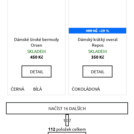
499 KČ
–29 %
Dámské široké bermudy
Dámský krátký overal
Orsen
Repos
SKLADEM
SKLADEM
450 Kč
350 Kč
DETAIL
DETAIL
ČERNÁ
BÍLÁ
ČOKOLÁDOVÁ
NAČÍST 16 DALŠÍCH
S
1
7
t
O
r
112
položek celkem
v
á