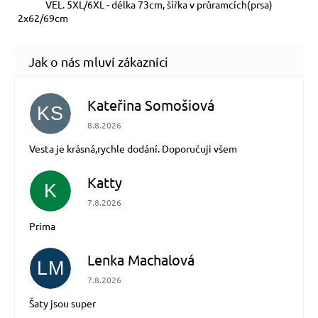
VEL. 5XL/6XL - délka 73cm, šířka v průramcích(prsa)
2x62/69cm
Kateřina Somošiová
KS
Hodnocení obchodu je 5 z 5 hvězdiček.
8.8.2026
Vesta je krásná,rychle dodání. Doporučuji všem
Katty
K
Hodnocení obchodu je 5 z 5 hvězdiček.
7.8.2026
Prima
Lenka Machalová
LM
Hodnocení obchodu je 5 z 5 hvězdiček.
7.8.2026
Šaty jsou super