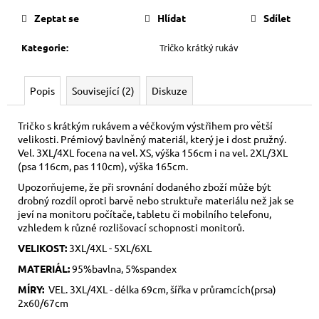
cena:
Zeptat se
Hlídat
Sdílet
Kategorie
:
Tričko krátký rukáv
Popis
Související (2)
Diskuze
Tričko s krátkým rukávem a véčkovým výstřihem pro větší
velikosti. Prémiový bavlněný materiál, který je i dost pružný.
Vel. 3XL/4XL focena na vel. XS, výška 156cm i na vel. 2XL/3XL
(psa 116cm, pas 110cm), výška 165cm.
Upozorňujeme, že při srovnání dodaného zboží může být
drobný rozdíl oproti barvě nebo struktuře materiálu než jak se
jeví na monitoru počítače, tabletu či mobilního telefonu,
vzhledem k různé rozlišovací schopnosti monitorů.
VELIKOST:
3XL/4XL - 5XL/6XL
MATERIÁL:
95%bavlna, 5%spandex
MÍRY:
VEL. 3XL/4XL - délka 69cm, šířka v průramcích(prsa)
2x60/67cm