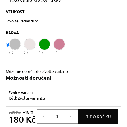
č
u
VELIKOST
j
e
m
e
BARVA
Můžeme doručit do:
Zvolte variantu
Možnosti doručení
Zvolte variantu
Kód:
Zvolte variantu
220 Kč
–18 %
180 Kč
DO KOŠÍKU
Měrná