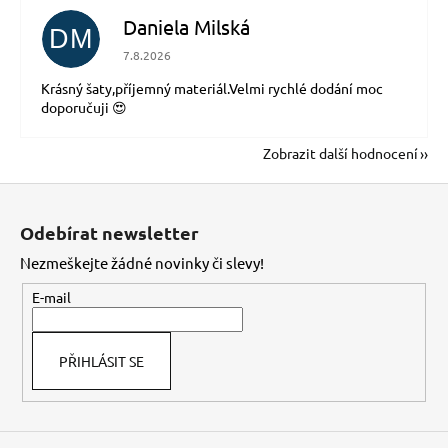
Daniela Milská
DM
Hodnocení obchodu je 5 z 5 hvězdiček.
7.8.2026
Krásný šaty,příjemný materiál.Velmi rychlé dodání moc
doporučuji 😍
Zobrazit další hodnocení
Z
á
Odebírat newsletter
p
Nezmeškejte žádné novinky či slevy!
a
t
E-mail
í
PŘIHLÁSIT SE