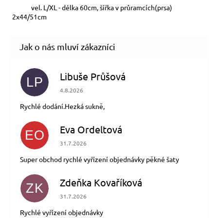
vel. L/XL - délka 60cm, šířka v průramcích(prsa)
2x44/51cm
Libuše Průšová
LP
Hodnocení obchodu je 5 z 5 hvězdiček.
4.8.2026
Rychlé dodání.Hezká sukně,
Eva Ordeltová
EO
Hodnocení obchodu je 5 z 5 hvězdiček.
31.7.2026
Super obchod rychlé vyřízení objednávky pěkné šaty
Zdeňka Kovaříková
ZK
Hodnocení obchodu je 5 z 5 hvězdiček.
31.7.2026
Rychlé vyřízení objednávky