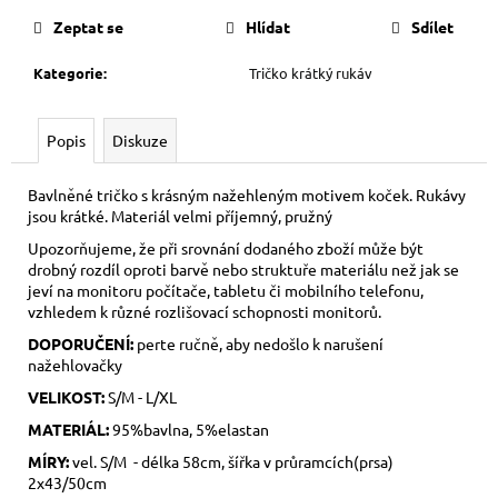
cena:
Zeptat se
Hlídat
Sdílet
Kategorie
:
Tričko krátký rukáv
Popis
Diskuze
Bavlněné tričko s krásným nažehleným motivem koček. Rukávy
jsou krátké. Materiál velmi příjemný, pružný
Upozorňujeme, že při srovnání dodaného zboží může být
drobný rozdíl oproti barvě nebo struktuře materiálu než jak se
jeví na monitoru počítače, tabletu či mobilního telefonu,
vzhledem k různé rozlišovací schopnosti monitorů.
DOPORUČENÍ:
perte ručně, aby nedošlo k narušení
nažehlovačky
VELIKOST:
S/M - L/XL
MATERIÁL:
95%bavlna, 5%elastan
MÍRY:
vel. S/M - délka 58cm, šířka v průramcích(prsa)
2x43/50cm