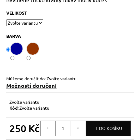
č
u
VELIKOST
j
e
m
e
BARVA
Můžeme doručit do:
Zvolte variantu
Možnosti doručení
Zvolte variantu
Kód:
Zvolte variantu
250 Kč
DO KOŠÍKU
Měrná