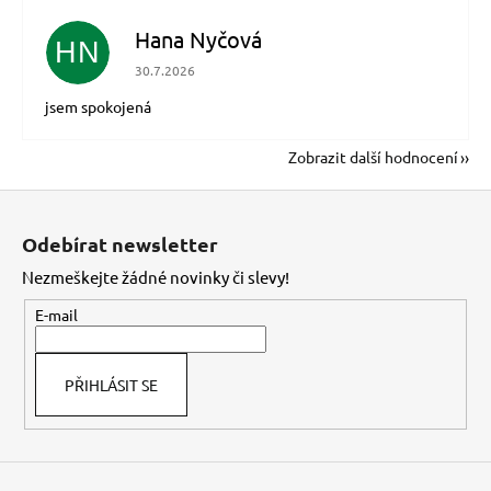
Hana Nyčová
HN
Hodnocení obchodu je 5 z 5 hvězdiček.
30.7.2026
jsem spokojená
Zobrazit další hodnocení
Z
á
Odebírat newsletter
p
Nezmeškejte žádné novinky či slevy!
a
t
E-mail
í
PŘIHLÁSIT SE