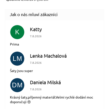
Katty
K
Hodnocení obchodu je 5 z 5 hvězdiček.
7.8.2026
Prima
Lenka Machalová
LM
Hodnocení obchodu je 5 z 5 hvězdiček.
7.8.2026
Šaty jsou super
Daniela Milská
DM
Hodnocení obchodu je 5 z 5 hvězdiček.
7.8.2026
Krásný šaty,příjemný materiál.Velmi rychlé dodání moc
doporučuji 😍