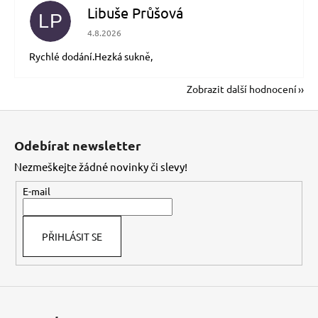
Libuše Průšová
LP
Hodnocení obchodu je 5 z 5 hvězdiček.
4.8.2026
Rychlé dodání.Hezká sukně,
Zobrazit další hodnocení
Z
á
Odebírat newsletter
p
Nezmeškejte žádné novinky či slevy!
a
t
E-mail
í
PŘIHLÁSIT SE