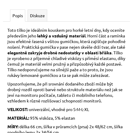
Popis
Diskuze
Toto tílko je ideálním kouskem pro horké letní dny, kdy oceníte
především jeho
lehký a vzdušný materiál
. Horní část a ramínka
jsou efektně řasená s všitou gumičkou, která zajišťuje pohodlné
nošení. Praktická gumička v pase nejen skvěle drží tvar, ale také
elegantně zakryje drobné nedostatky v oblasti bříška
. Tílko
je vyrobeno z příjemně chladivé viskózy s příměsí elastanu, díky
čemuž je materiál velmi pružný a přizpůsobivý každé postavě.
Tílko nedoporučujeme na silnější paže a to proto, že jsou
rukávy lemované gumičkou a ta se pak může zařezávat.
Upozorňujeme, že při srovnání dodaného zboží může být
drobný rozdíl oproti barvě nebo struktuře materiálu než jak se
jeví na monitoru počítače, tabletu či mobilního telefonu,
vzhledem k různé rozlišovací schopnosti monitorů.
VELIKOST:
univerzální, vhodné pro S-M-L-XL
MATERIÁL:
95% viskóza, 5% elastan
MÍRY:
délka 66 cm, šířka v průramcích (prsa) 2x 48/62 cm, šířka
spodního lemu 2x 34/56 cm