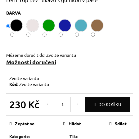
č
u
BARVA
j
e
m
e
Můžeme doručit do:
Zvolte variantu
Možnosti doručení
Zvolte variantu
Kód:
Zvolte variantu
230 Kč
DO KOŠÍKU
Měrná
cena:
Zeptat se
Hlídat
Sdílet
Kategorie
:
Tílko