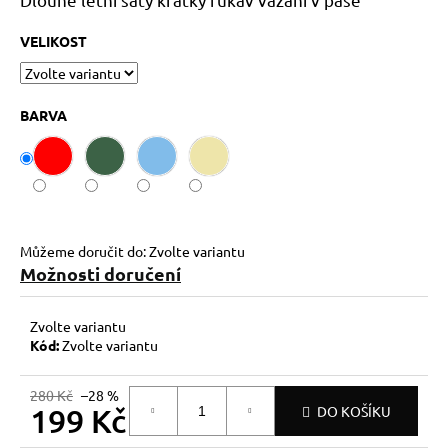
č
u
VELIKOST
j
e
m
e
BARVA
Můžeme doručit do:
Zvolte variantu
Možnosti doručení
Zvolte variantu
Kód:
Zvolte variantu
280 Kč
–28 %
199 Kč
DO KOŠÍKU
Měrná