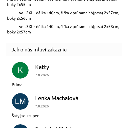
boky 2x55cm
vel. 2XL - délka 140cm, šířka v průramcích(prsa) 2x57cm,
boky 2x56cm
vel. 3XL - délka 140cm, šířka v průramcích(prsa) 2x58cm,
boky 2x57cm
Katty
K
Hodnocení obchodu je 5 z 5 hvězdiček.
7.8.2026
Prima
Lenka Machalová
LM
Hodnocení obchodu je 5 z 5 hvězdiček.
7.8.2026
Šaty jsou super