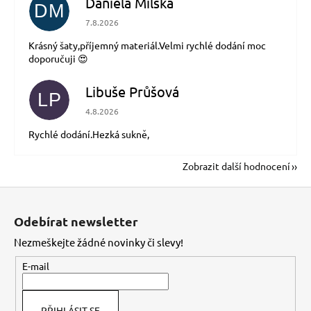
Daniela Milská
DM
Hodnocení obchodu je 5 z 5 hvězdiček.
7.8.2026
Krásný šaty,příjemný materiál.Velmi rychlé dodání moc
doporučuji 😍
Libuše Průšová
LP
Hodnocení obchodu je 5 z 5 hvězdiček.
4.8.2026
Rychlé dodání.Hezká sukně,
Zobrazit další hodnocení
Z
á
Odebírat newsletter
p
Nezmeškejte žádné novinky či slevy!
a
t
E-mail
í
PŘIHLÁSIT SE