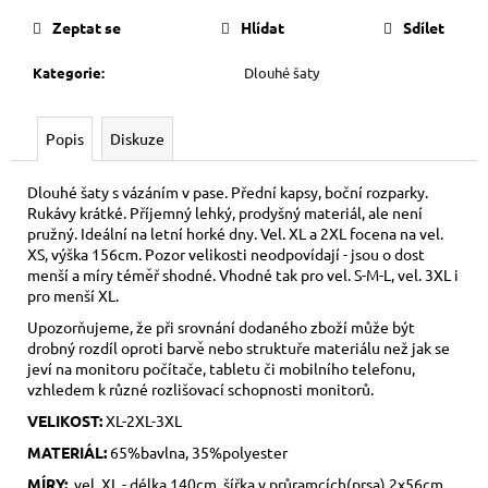
cena:
Zeptat se
Hlídat
Sdílet
Kategorie
:
Dlouhé šaty
Popis
Diskuze
Dlouhé šaty s vázáním v pase. Přední kapsy, boční rozparky.
Rukávy krátké. Příjemný lehký, prodyšný materiál, ale není
pružný. Ideální na letní horké dny. Vel. XL a 2XL focena na vel.
XS, výška 156cm. Pozor velikosti neodpovídají - jsou o dost
menší a míry téměř shodné. Vhodné tak pro vel. S-M-L, vel. 3XL i
pro menší XL.
Upozorňujeme, že při srovnání dodaného zboží může být
drobný rozdíl oproti barvě nebo struktuře materiálu než jak se
jeví na monitoru počítače, tabletu či mobilního telefonu,
vzhledem k různé rozlišovací schopnosti monitorů.
VELIKOST:
XL-2XL-3XL
MATERIÁL:
65%bavlna, 35%polyester
MÍRY:
vel. XL - délka 140cm, šířka v průramcích(prsa) 2x56cm,