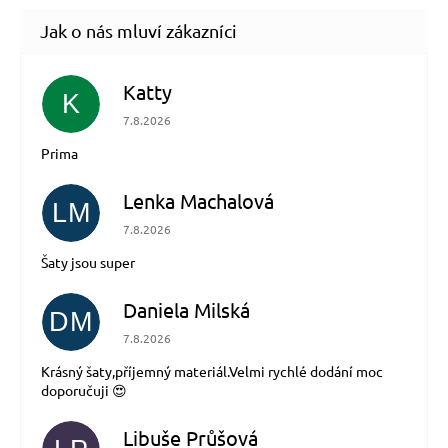
Katty
K
Hodnocení obchodu je 5 z 5 hvězdiček.
7.8.2026
Prima
Lenka Machalová
LM
Hodnocení obchodu je 5 z 5 hvězdiček.
7.8.2026
Šaty jsou super
Daniela Milská
DM
Hodnocení obchodu je 5 z 5 hvězdiček.
7.8.2026
Krásný šaty,příjemný materiál.Velmi rychlé dodání moc
doporučuji 😍
Libuše Průšová