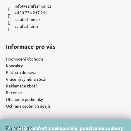
info
@
sarafashion.cz
+420 734 217 216
sarafashion.cz
sarafashion.2
Informace pro vás
Hodnocení obchodu
Kontakty
Platba a doprava
Vrácení/výměna zboží
Reklamace zboží
Recenze
Obchodní podmínky
Ochrana osobních údajů
Facebook
Pro větší comfort z nakupování, používáme soubory