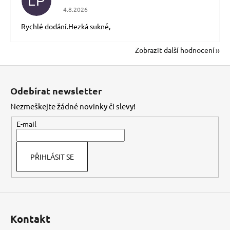
LP
Hodnocení obchodu je 5 z 5 hvězdiček.
4.8.2026
Rychlé dodání.Hezká sukně,
Zobrazit další hodnocení
Z
á
Odebírat newsletter
p
Nezmeškejte žádné novinky či slevy!
a
t
E-mail
í
PŘIHLÁSIT SE
Kontakt