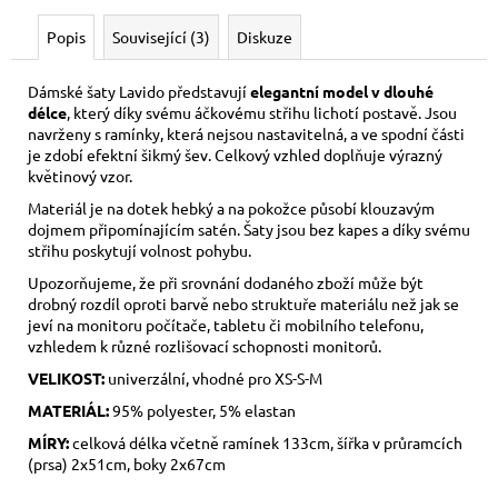
Popis
Související (3)
Diskuze
Dámské šaty Lavido představují
elegantní model v dlouhé
délce
, který díky svému áčkovému střihu lichotí postavě. Jsou
navrženy s ramínky, která nejsou nastavitelná, a ve spodní části
je zdobí efektní šikmý šev. Celkový vzhled doplňuje výrazný
květinový vzor.
Materiál je na dotek hebký a na pokožce působí klouzavým
dojmem připomínajícím satén. Šaty jsou bez kapes a díky svému
střihu poskytují volnost pohybu.
Upozorňujeme, že při srovnání dodaného zboží může být
drobný rozdíl oproti barvě nebo struktuře materiálu než jak se
jeví na monitoru počítače, tabletu či mobilního telefonu,
vzhledem k různé rozlišovací schopnosti monitorů.
VELIKOST:
univerzální, vhodné pro XS-S-M
MATERIÁL:
95% polyester, 5% elastan
MÍRY:
celková délka včetně ramínek 133cm, šířka v průramcích
(prsa) 2x51cm, boky 2x67cm