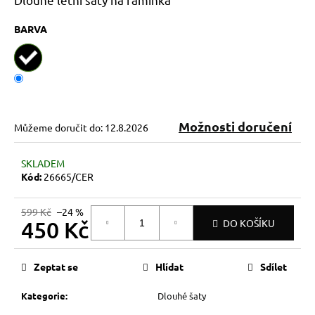
č
u
BARVA
j
e
m
e
Možnosti doručení
Můžeme doručit do:
12.8.2026
SKLADEM
Kód:
26665/CER
599 Kč
–24 %
450 Kč
DO KOŠÍKU
Měrná
cena:
Zeptat se
Hlídat
Sdílet
Kategorie
:
Dlouhé šaty