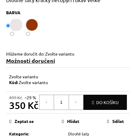
č
u
BARVA
j
e
m
e
Můžeme doručit do:
Zvolte variantu
Možnosti doručení
Zvolte variantu
Kód:
Zvolte variantu
499 Kč
–29 %
350 Kč
DO KOŠÍKU
Měrná
cena:
Zeptat se
Hlídat
Sdílet
Kategorie
:
Dlouhé šaty