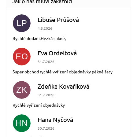
Libuše Průšová
LP
Hodnocení obchodu je 5 z 5 hvězdiček.
4.8.2026
Rychlé dodání.Hezká sukně,
Eva Ordeltová
EO
Hodnocení obchodu je 5 z 5 hvězdiček.
31.7.2026
Super obchod rychlé vyřízení objednávky pěkné šaty
Zdeňka Kovaříková
ZK
Hodnocení obchodu je 5 z 5 hvězdiček.
31.7.2026
Rychlé vyřízení objednávky
Hana Nyčová
HN
Hodnocení obchodu je 5 z 5 hvězdiček.
30.7.2026