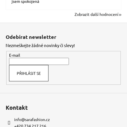
jsem spokojená
Zobrazit další hodnocení
Z
á
Odebírat newsletter
p
Nezmeškejte žádné novinky či slevy!
a
t
E-mail
í
PŘIHLÁSIT SE
Kontakt
info
@
sarafashion.cz
+420 734 217 216