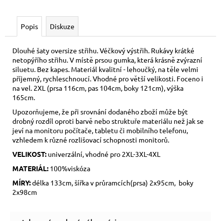
Popis
Diskuze
Dlouhé šaty oversize střihu. Véčkový výstřih. Rukávy krátké
netopýřího střihu. V místě prsou gumka, která krásně zvýrazní
siluetu. Bez kapes. Materiál kvalitní - lehoučký, na těle velmi
příjemný, rychleschnoucí. Vhodné pro větší velikosti. Foceno i
na vel. 2XL (prsa 116cm, pas 104cm, boky 121cm), výška
165cm.
Upozorňujeme, že při srovnání dodaného zboží může být
drobný rozdíl oproti barvě nebo struktuře materiálu než jak se
jeví na monitoru počítače, tabletu či mobilního telefonu,
vzhledem k různé rozlišovací schopnosti monitorů.
VELIKOST:
univerzální, vhodné pro 2XL-3XL-4XL
MATERIÁL:
100%viskóza
MÍRY:
délka 133cm, šířka v průramcích(prsa) 2x95cm, boky
2x98cm