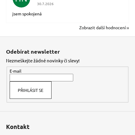
Hodnocení obchodu je 5 z 5 hvězdiček.
30.7.2026
jsem spokojená
Zobrazit další hodnocení
Z
á
Odebírat newsletter
p
Nezmeškejte žádné novinky či slevy!
a
t
E-mail
í
PŘIHLÁSIT SE
Kontakt