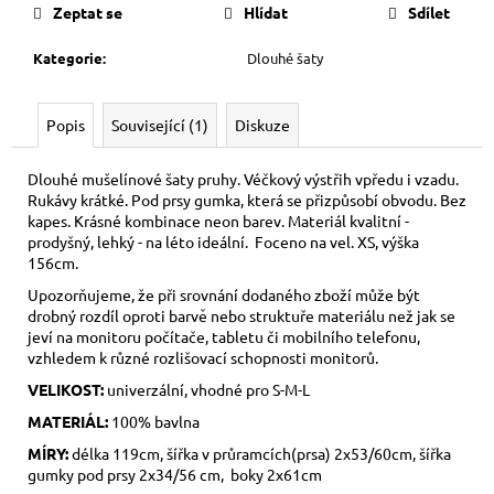
cena:
Zeptat se
Hlídat
Sdílet
Kategorie
:
Dlouhé šaty
Popis
Související (1)
Diskuze
Dlouhé mušelínové šaty pruhy. Véčkový výstřih vpředu i vzadu.
Rukávy krátké. Pod prsy gumka, která se přizpůsobí obvodu. Bez
kapes. Krásné kombinace neon barev. Materiál kvalitní -
prodyšný, lehký - na léto ideální. Foceno na vel. XS, výška
156cm.
Upozorňujeme, že při srovnání dodaného zboží může být
drobný rozdíl oproti barvě nebo struktuře materiálu než jak se
jeví na monitoru počítače, tabletu či mobilního telefonu,
vzhledem k různé rozlišovací schopnosti monitorů.
VELIKOST:
univerzální, vhodné pro S-M-L
MATERIÁL:
100% bavlna
MÍRY:
délka 119cm, šířka v průramcích(prsa) 2x53/60cm, šířka
gumky pod prsy 2x34/56 cm, boky 2x61cm