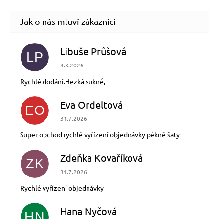
Libuše Průšová
LP
Hodnocení obchodu je 5 z 5 hvězdiček.
4.8.2026
Rychlé dodání.Hezká sukně,
Eva Ordeltová
EO
Hodnocení obchodu je 5 z 5 hvězdiček.
31.7.2026
Super obchod rychlé vyřízení objednávky pěkné šaty
Zdeňka Kovaříková
ZK
Hodnocení obchodu je 5 z 5 hvězdiček.
31.7.2026
Rychlé vyřízení objednávky
Hana Nyčová
HN