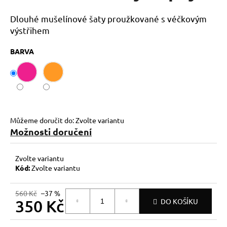
č
u
Dlouhé mušelínové šaty proužkované s véčkovým
j
výstřihem
e
m
BARVA
e
Můžeme doručit do:
Zvolte variantu
Možnosti doručení
Zvolte variantu
Kód:
Zvolte variantu
560 Kč
–37 %
350 Kč
DO KOŠÍKU
Měrná