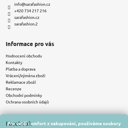
info
@
sarafashion.cz
+420 734 217 216
sarafashion.cz
sarafashion.2
Informace pro vás
Hodnocení obchodu
Kontakty
Platba a doprava
Vrácení/výměna zboží
Reklamace zboží
Recenze
Obchodní podmínky
Ochrana osobních údajů
Facebook
Pro větší comfort z nakupování, používáme soubory