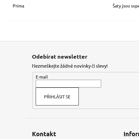
Prima
Šaty jsou sup
Z
á
Odebírat newsletter
p
Nezmeškejte žádné novinky či slevy!
a
t
E-mail
í
PŘIHLÁSIT SE
Kontakt
Infor