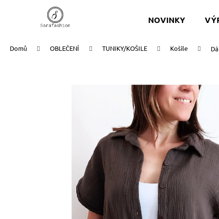
K
Přejít
na
o
NOVINKY
VÝ
obsah
Zpět
Zpět
š
do
do
í
Domů
OBLEČENÍ
TUNIKY/KOŠILE
Košile
Dá
k
obchodu
obchodu