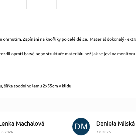
ohrnutím. Zapínání na knoflíky po celé délce. Materiál dokonalý - extra 
zdíl oproti barvě nebo struktuře materiálu než jak se jeví na monitoru 
u, šířka spodního lemu 2x55cm v klidu
Lenka Machalová
Daniela Milská
DM
Hodnocení obchodu je 5 z 5 hvězdiček.
Hodnocení obchodu je
7.8.2026
7.8.2026