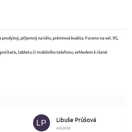
prodyšný, příjemný na tělo, prémiová kvalita. Foceno na vel. XS,
počítače, tabletu či mobilního telefonu, vzhledem k různé
Libuše Průšová
LP
 5 z 5 hvězdiček.
Hodnocení obchodu je 5 z 5 hvězdiček.
4.8.2026