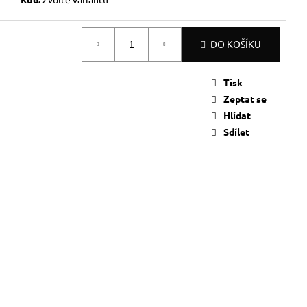
DO KOŠÍKU
Tisk
Zeptat se
Hlídat
Sdílet