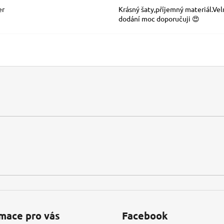
er
Krásný šaty,příjemný materiál.Vel
dodání moc doporučuji 😍
mace pro vás
Facebook