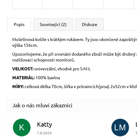
Popis
Související (2)
Diskuze
Mušelínová košile s krátkým rukávem. Ty jsou ukončené zapošitým 
výška 156cm.
Upozorňujeme, že při srovnání dodaného zboží může být drobný ro
rozlišovací schopnosti monitorů.
VELIKOST:
univerzální, vhodné pro S-M-L
MATERIÁL:
100% bavlna
MÍRY:
celková délka 70cm, šířka v průramcích(prsa) 2x52cm v klid
Katty
K
LM
Hodnocení obchodu je 5 z 5 hvězdiček.
7.8.2026