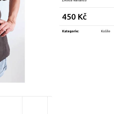
450 Kč
Měrná
cena:
Kategorie
:
Košile