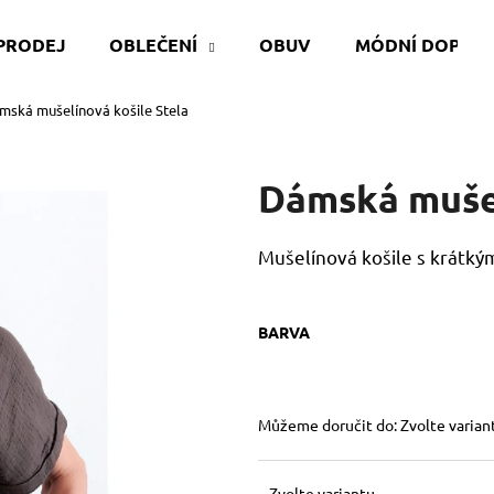
PRODEJ
OBLEČENÍ
OBUV
MÓDNÍ DOPLŇ
mská mušelínová košile Stela
Co potřebujete najít?
Dámská mušel
HLEDAT
Mušelínová košile s krátk
Doporučujeme
BARVA
Můžeme doručit do:
Zvolte varian
Zvolte variantu