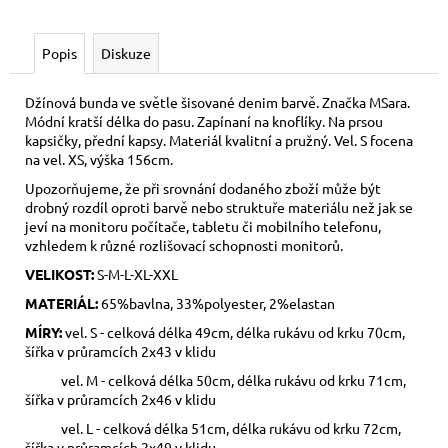
Popis
Diskuze
Džínová bunda ve světle šisované denim barvě. Značka MSara.
Módní kratší délka do pasu. Zapínaní na knoflíky. Na prsou
kapsičky, přední kapsy. Materiál kvalitní a pružný. Vel. S focena
na vel. XS, výška 156cm.
Upozorňujeme, že při srovnání dodaného zboží může být
drobný rozdíl oproti barvě nebo struktuře materiálu než jak se
jeví na monitoru počítače, tabletu či mobilního telefonu,
vzhledem k různé rozlišovací schopnosti monitorů.
VELIKOST:
S-M-L-XL-XXL
MATERIÁL:
65%bavlna, 33%polyester, 2%elastan
MÍRY:
vel. S - celková délka 49cm, délka rukávu od krku 70cm,
šířka v průramcích 2x43 v klidu
vel. M - celková délka 50cm, délka rukávu od krku 71cm,
šířka v průramcích 2x46 v klidu
vel. L - celková délka 51cm, délka rukávu od krku 72cm,
šířka v průramcích 2x49 v klidu