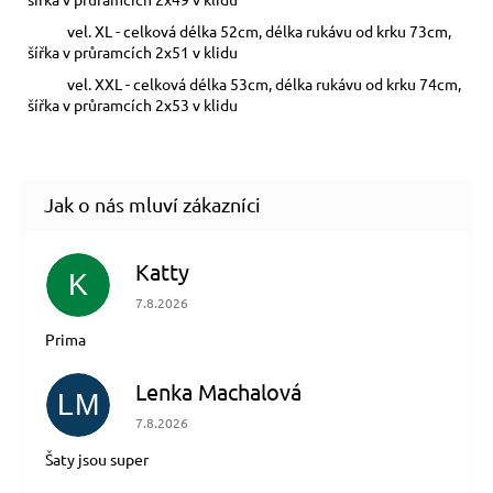
vel. XL - celková délka 52cm, délka rukávu od krku 73cm,
šířka v průramcích 2x51 v klidu
vel. XXL - celková délka 53cm, délka rukávu od krku 74cm,
šířka v průramcích 2x53 v klidu
Katty
K
Hodnocení obchodu je 5 z 5 hvězdiček.
7.8.2026
Prima
Lenka Machalová
LM
Hodnocení obchodu je 5 z 5 hvězdiček.
7.8.2026
Šaty jsou super