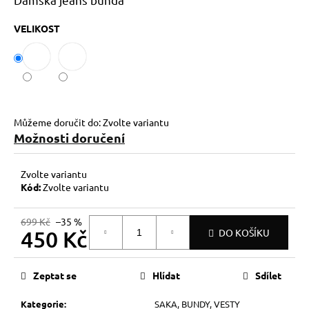
č
u
VELIKOST
j
e
m
e
Můžeme doručit do:
Zvolte variantu
Možnosti doručení
Zvolte variantu
Kód:
Zvolte variantu
699 Kč
–35 %
450 Kč
DO KOŠÍKU
Měrná
cena:
Zeptat se
Hlídat
Sdílet
Kategorie
:
SAKA, BUNDY, VESTY