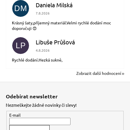
Daniela Milská
DM
Hodnocení obchodu je 5 z 5 hvězdiček.
7.8.2026
Krásný šaty,příjemný materiál.Velmi rychlé dodání moc
doporučuji 😍
Libuše Průšová
LP
Hodnocení obchodu je 5 z 5 hvězdiček.
4.8.2026
Rychlé dodání.Hezká sukně,
Zobrazit další hodnocení
Z
á
Odebírat newsletter
p
Nezmeškejte žádné novinky či slevy!
a
t
E-mail
í