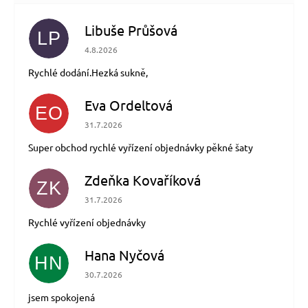
Libuše Průšová
LP
Hodnocení obchodu je 5 z 5 hvězdiček.
4.8.2026
Rychlé dodání.Hezká sukně,
Eva Ordeltová
EO
Hodnocení obchodu je 5 z 5 hvězdiček.
31.7.2026
Super obchod rychlé vyřízení objednávky pěkné šaty
Zdeňka Kovaříková
ZK
Hodnocení obchodu je 5 z 5 hvězdiček.
31.7.2026
Rychlé vyřízení objednávky
Hana Nyčová
HN
Hodnocení obchodu je 5 z 5 hvězdiček.
30.7.2026
jsem spokojená