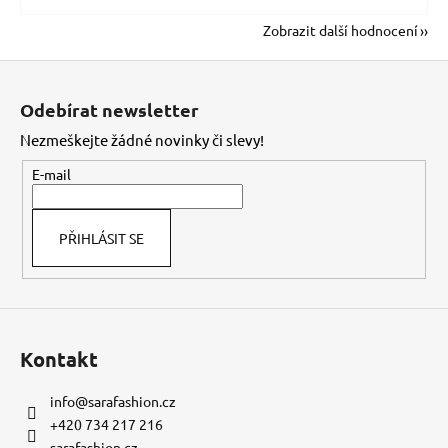
Zobrazit další hodnocení
Z
á
Odebírat newsletter
p
Nezmeškejte žádné novinky či slevy!
a
t
E-mail
í
PŘIHLÁSIT SE
Kontakt
info
@
sarafashion.cz
+420 734 217 216
sarafashion.cz