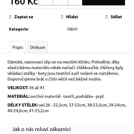
160 Kč
Měrná
cena:
Zeptat se
Hlídat
Sdílet
Kategorie
:
OBUV
Popis
Diskuze
Dámské, nazouvací slip on na menším klínku. Pohodlné, díky
elastickému materiálu nikde netlačí. Měkkoučké. Měřeny byly
vkládací stélky - boty jsou textilní a při nošení se roztáhnou.
Doporučujeme brát o číslo větší než běžně nosíte.
VELIKOST:
36 až 41
MATERIÁL:
svrchní materiál - textil, podrážka - pryž
DÉLKY STÉLEK:
vel.36 - 22,5cm, 37-23cm, 38-23,5cm, 39-24cm,
40-24,6cm, 41-25,2cm