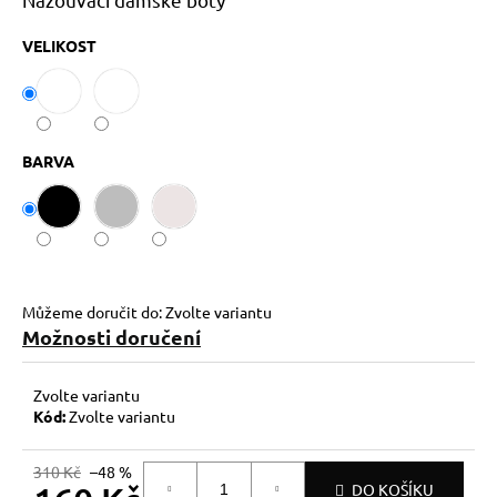
č
u
VELIKOST
j
e
m
e
BARVA
Můžeme doručit do:
Zvolte variantu
Možnosti doručení
Zvolte variantu
Kód:
Zvolte variantu
310 Kč
–48 %
DO KOŠÍKU