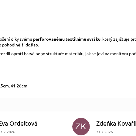
nošení díky svému
perforovanému textilnímu svršku
, který zajišťuje 
 pohodlnější došlap.
díl oproti barvě nebo struktuře materiálu, jak se jeví na monitoru poč
5,5cm, 41-26cm
Eva Ordeltová
Zdeňka Kovaří
ZK
Hodnocení obchodu je 5 z 5 hvězdiček.
Hodnocení obchodu je
31.7.2026
31.7.2026