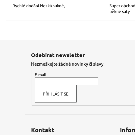
Rychlé dodání.Hezká sukně,
Super obchod
pěkné šaty
Z
á
Odebírat newsletter
p
Nezmeškejte žádné novinky či slevy!
a
t
E-mail
í
PŘIHLÁSIT SE
Kontakt
Infor