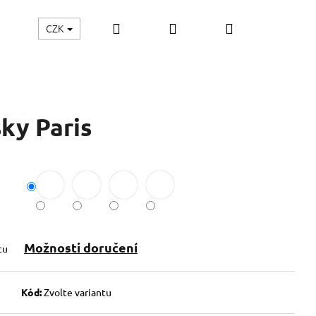
Hledat
Přihlášení
Nákupní
CZK
KY
MÓDA XXL
DÁRKOVÉ POUKAZY
Hodnoce
košík
ky Paris
Možnosti doručení
tu
Kód:
Zvolte variantu