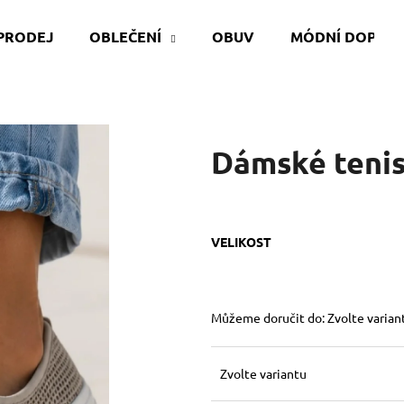
PRODEJ
OBLEČENÍ
OBUV
MÓDNÍ DOPLŇ
Co potřebujete najít?
Dámské tenis
HLEDAT
VELIKOST
Doporučujeme
Můžeme doručit do:
Zvolte varian
Zvolte variantu