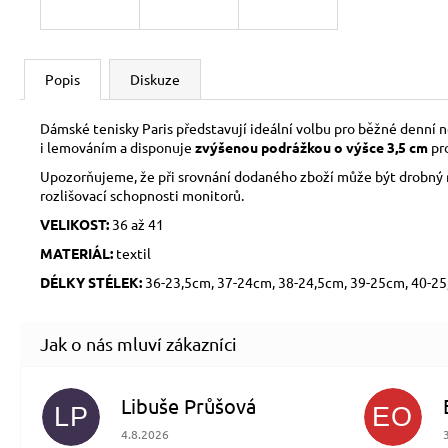
Popis
Diskuze
Dámské tenisky Paris představují ideální volbu pro běžné denní 
i lemováním a disponuje
zvýšenou podrážkou o výšce 3,5 cm
pro
Upozorňujeme, že při srovnání dodaného zboží může být drobný roz
rozlišovací schopnosti monitorů.
VELIKOST:
36 až 41
MATERIÁL:
textil
DÉLKY STÉLEK:
36-23,5cm, 37-24cm, 38-24,5cm, 39-25cm, 40-2
Libuše Průšová
LP
EO
Hodnocení obchodu je 5 z 5 hvězdiček.
4.8.2026