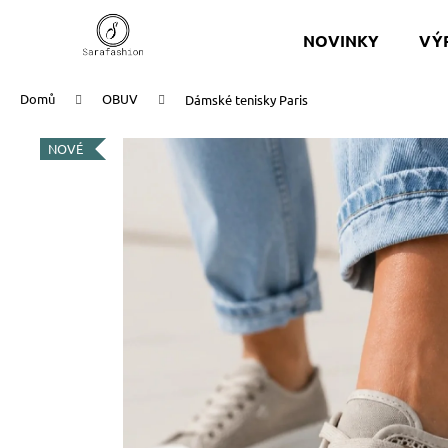
K
Přejít
na
o
NOVINKY
VÝ
obsah
Zpět
Zpět
š
do
do
í
Domů
OBUV
Dámské tenisky Paris
k
obchodu
obchodu
NOVÉ