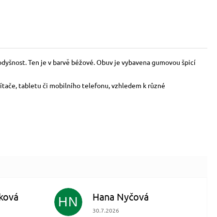
prodyšnost. Ten je v barvě béžové. Obuv je vybavena gumovou špicí
ítače, tabletu či mobilního telefonu, vzhledem k různé
ková
Hana Nyčová
HN
 5 z 5 hvězdiček.
Hodnocení obchodu je 5 z 5 hvězdiček.
30.7.2026