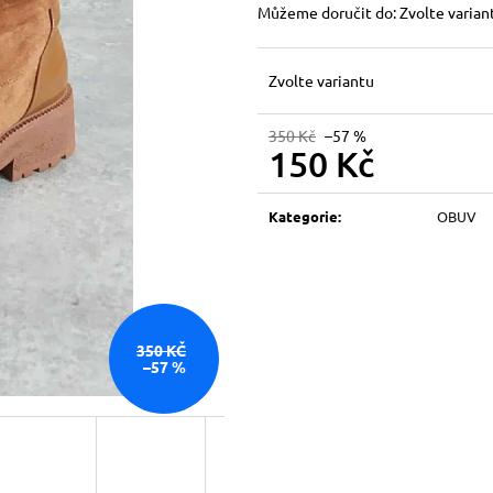
Můžeme doručit do:
Zvolte varian
Zvolte variantu
350 Kč
–57 %
150 Kč
Měrná
cena:
Kategorie
:
OBUV
350 KČ
–57 %