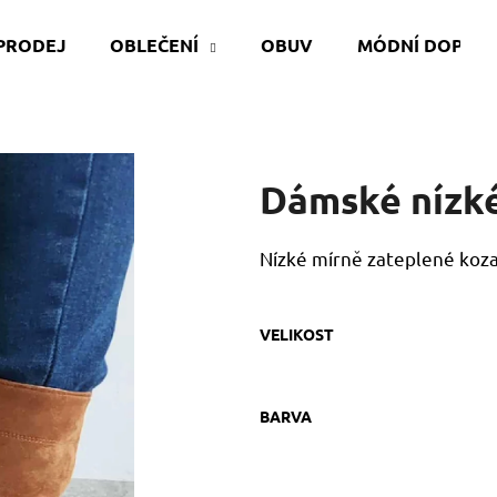
PRODEJ
OBLEČENÍ
OBUV
MÓDNÍ DOPLŇ
Co potřebujete najít?
Dámské nízk
HLEDAT
Nízké mírně zateplené koza
Doporučujeme
VELIKOST
BARVA