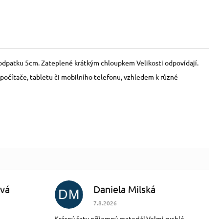
 podpatku 5cm. Zateplené krátkým chloupkem Velikosti odpovídají.
počítače, tabletu či mobilního telefonu, vzhledem k různé
vá
Daniela Milská
DM
 5 z 5 hvězdiček.
Hodnocení obchodu je 5 z 5 hvězdiček.
7.8.2026
Krásný šaty,příjemný materiál.Velmi rychlé