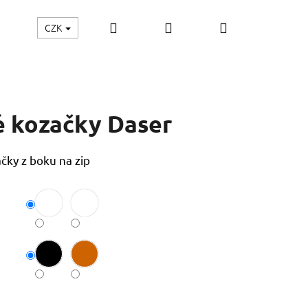
Hledat
Přihlášení
Nákupní
CZK
KY
MÓDA XXL
DÁRKOVÉ POUKAZY
Hodnoce
košík
é kozačky Daser
čky z boku na zip