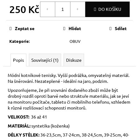
250 Kč
DO KOŠÍKU
Měrná
cena:
Zeptat se
Hlídat
Sdílet
Kategorie
:
OBUV
Popis
Související (1)
Diskuze
Módní kotníkové tenisky. Vyšší podrážka, omyvatelný materiál.
Na šněrování. Nezateplené - ideální na jaro, podzim.
Upozorňujeme, že při srovnání dodaného zboží může být
drobný rozdíl oproti barvě nebo struktuře materiálu, jak se jeví
na monitoru počítače, tabletu či mobilního telefonu, vzhledem
k různé rozlišovací schopnosti monitorů.
VELIKOST:
36 až 41
MATERIÁL:
syntetika (koženka)
DÉLKY STÉLEK:
36-23,5cm, 37-24cm, 38-24,5cm, 39-25cm, 40-