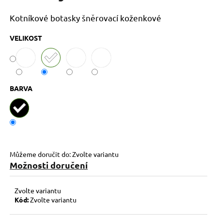
č
u
Kotníkové botasky šněrovací koženkové
j
e
VELIKOST
m
e
BARVA
Můžeme doručit do:
Zvolte variantu
Možnosti doručení
Zvolte variantu
Kód:
Zvolte variantu