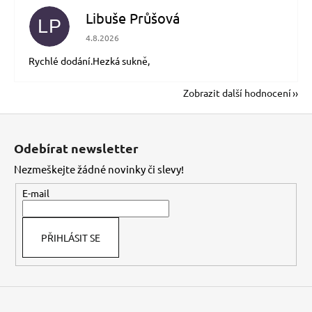
Libuše Průšová
LP
Hodnocení obchodu je 5 z 5 hvězdiček.
4.8.2026
Rychlé dodání.Hezká sukně,
Zobrazit další hodnocení
Z
á
Odebírat newsletter
p
Nezmeškejte žádné novinky či slevy!
a
t
E-mail
í
PŘIHLÁSIT SE