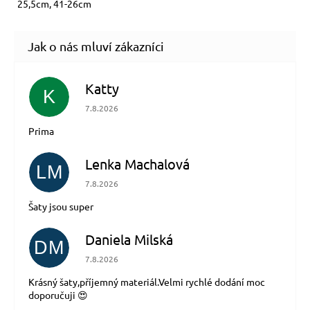
25,5cm, 41-26cm
Katty
K
Hodnocení obchodu je 5 z 5 hvězdiček.
7.8.2026
Prima
Lenka Machalová
LM
Hodnocení obchodu je 5 z 5 hvězdiček.
7.8.2026
Šaty jsou super
Daniela Milská
DM
Hodnocení obchodu je 5 z 5 hvězdiček.
7.8.2026
Krásný šaty,příjemný materiál.Velmi rychlé dodání moc
doporučuji 😍