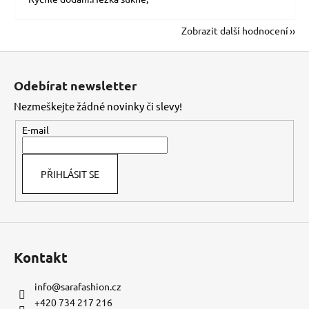
Zobrazit další hodnocení
Z
á
Odebírat newsletter
p
Nezmeškejte žádné novinky či slevy!
a
t
E-mail
í
PŘIHLÁSIT SE
Kontakt
info
@
sarafashion.cz
+420 734 217 216