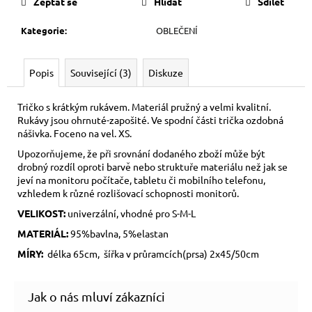
Zeptat se
Hlídat
Sdílet
Kategorie
:
OBLEČENÍ
Popis
Související (3)
Diskuze
Tričko s krátkým rukávem. Materiál pružný a velmi kvalitní.
Rukávy jsou ohrnuté-zapošité. Ve spodní části trička ozdobná
nášivka. Foceno na vel. XS.
Upozorňujeme, že při srovnání dodaného zboží může být
drobný rozdíl oproti barvě nebo struktuře materiálu než jak se
jeví na monitoru počítače, tabletu či mobilního telefonu,
vzhledem k různé rozlišovací schopnosti monitorů.
VELIKOST:
univerzální, vhodné pro S-M-L
MATERIÁL:
95%bavlna, 5%elastan
MÍRY:
délka 65cm, šířka v průramcích(prsa) 2x45/50cm