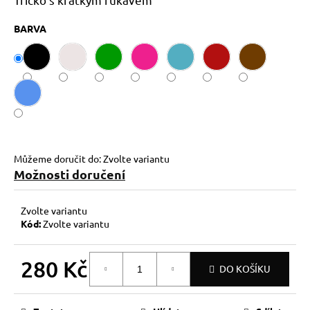
č
u
BARVA
j
e
m
e
Můžeme doručit do:
Zvolte variantu
Možnosti doručení
Zvolte variantu
Kód:
Zvolte variantu
280 Kč
DO KOŠÍKU
Měrná
cena: