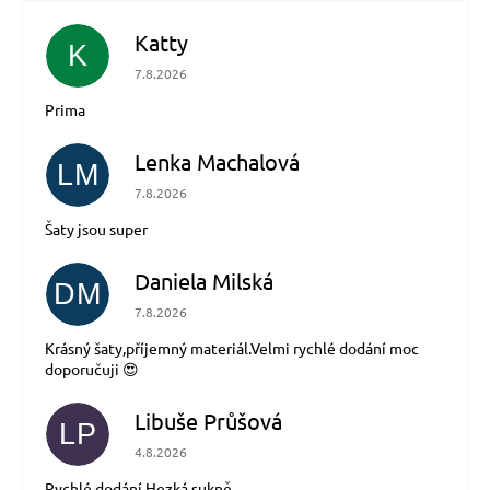
Katty
K
Hodnocení obchodu je 5 z 5 hvězdiček.
7.8.2026
Prima
Lenka Machalová
LM
Hodnocení obchodu je 5 z 5 hvězdiček.
7.8.2026
Šaty jsou super
Daniela Milská
DM
Hodnocení obchodu je 5 z 5 hvězdiček.
7.8.2026
Krásný šaty,příjemný materiál.Velmi rychlé dodání moc
doporučuji 😍
Libuše Průšová
LP
Hodnocení obchodu je 5 z 5 hvězdiček.
4.8.2026
Rychlé dodání.Hezká sukně,