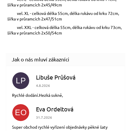
šířka v průramcích 2x45/49cm
vel. XL - celková délka 55cm, délka rukávu od krku 72cm,
šířka v průramcích 2x47/51cm
vel. XXL - celková délka 55cm, délka rukávu od krku 73cm,
šířka v průramcích 2x50/54cm
Libuše Průšová
LP
Hodnocení obchodu je 5 z 5 hvězdiček.
4.8.2026
Rychlé dodání.Hezká sukně,
Eva Ordeltová
EO
Hodnocení obchodu je 5 z 5 hvězdiček.
31.7.2026
Super obchod rychlé vyřízení objednávky pěkné šaty