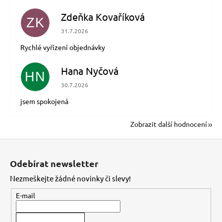
Zdeňka Kovaříková
ZK
Hodnocení obchodu je 5 z 5 hvězdiček.
31.7.2026
Rychlé vyřízení objednávky
Hana Nyčová
HN
Hodnocení obchodu je 5 z 5 hvězdiček.
30.7.2026
jsem spokojená
Zobrazit další hodnocení
Z
á
Odebírat newsletter
p
Nezmeškejte žádné novinky či slevy!
a
t
E-mail
í