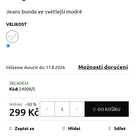
č
u
Jeans bunda ve světlejší modré
j
e
VELIKOST
m
e
Možnosti doručení
Můžeme doručit do:
11.8.2026
SKLADEM
Kód:
24008/S
599 Kč
–50 %
299 Kč
DO KOŠÍKU
Měrná
cena:
Zeptat se
Hlídat
Sdílet