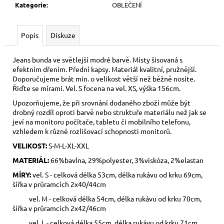
Kategorie
:
OBLEČENÍ
Popis
Diskuze
Jeans bunda ve světlejší modré barvě. Místy šisovaná s
efektním dřením. Přední kapsy. Materiál kvalitní, pružnější.
Doporučujeme brát min. o velikost větší než běžně nosíte.
Řiďte se mírami. Vel. S focena na vel. XS, výška 156cm.
Upozorňujeme, že při srovnání dodaného zboží může být
drobný rozdíl oproti barvě nebo struktuře materiálu než jak se
jeví na monitoru počítače, tabletu či mobilního telefonu,
vzhledem k různé rozlišovací schopnosti monitorů.
VELIKOST:
S-M-L-XL-XXL
MATERIÁL:
66%bavlna, 29%polyester, 3%viskóza, 2%elastan
MÍRY:
vel. S - celková délka 53cm, délka rukávu od krku 69cm,
šířka v průramcích 2x40/44cm
vel. M - celková délka 54cm, délka rukávu od krku 70cm,
šířka v průramcích 2x42/46cm
vel. L - celková délka 55cm, délka rukávu od krku 71cm,