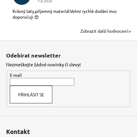
7.8.2026
Krásný šaty,příjemný materiál.Velmi rychlé dodání moc
doporučuji 😍
Zobrazit další hodnocení
Z
á
Odebírat newsletter
p
Nezmeškejte žádné novinky či slevy!
a
t
E-mail
í
PŘIHLÁSIT SE
Kontakt