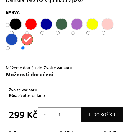
č
u
BARVA
j
e
m
e
Můžeme doručit do:
Zvolte variantu
Možnosti doručení
Zvolte variantu
Kód:
Zvolte variantu
299 Kč
DO KOŠÍKU
Měrná
cena: