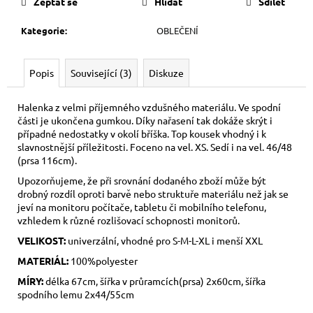
Zeptat se
Hlídat
Sdílet
Kategorie
:
OBLEČENÍ
Popis
Související (3)
Diskuze
Halenka z velmi příjemného vzdušného materiálu. Ve spodní
části je ukončena gumkou. Díky nařasení tak dokáže skrýt i
případné nedostatky v okolí bříška. Top kousek vhodný i k
slavnostnější příležitosti. Foceno na vel. XS. Sedí i na vel. 46/48
(prsa 116cm).
Upozorňujeme, že při srovnání dodaného zboží může být
drobný rozdíl oproti barvě nebo struktuře materiálu než jak se
jeví na monitoru počítače, tabletu či mobilního telefonu,
vzhledem k různé rozlišovací schopnosti monitorů.
VELIKOST:
univerzální, vhodné pro S-M-L-XL i menší XXL
MATERIÁL:
100%polyester
MÍRY:
délka 67cm, šířka v průramcích(prsa) 2x60cm, šířka
spodního lemu 2x44/55cm