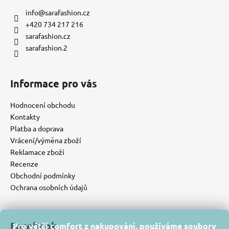
info
@
sarafashion.cz
+420 734 217 216
sarafashion.cz
sarafashion.2
Informace pro vás
Hodnocení obchodu
Kontakty
Platba a doprava
Vrácení/výměna zboží
Reklamace zboží
Recenze
Obchodní podmínky
Ochrana osobních údajů
Facebook
Pro větší comfort z nakupování, používáme soubory