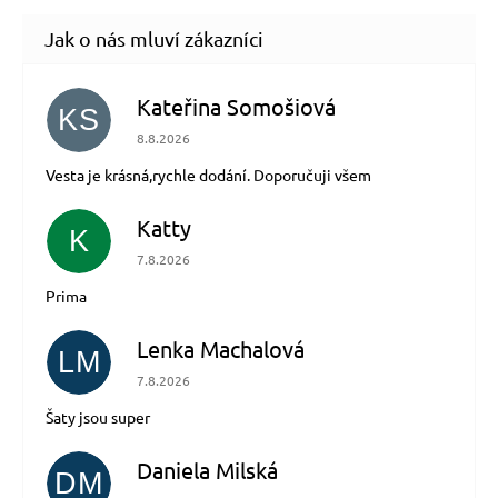
Kateřina Somošiová
KS
Hodnocení obchodu je 5 z 5 hvězdiček.
8.8.2026
Vesta je krásná,rychle dodání. Doporučuji všem
Katty
K
Hodnocení obchodu je 5 z 5 hvězdiček.
7.8.2026
Prima
Lenka Machalová
LM
Hodnocení obchodu je 5 z 5 hvězdiček.
7.8.2026
Šaty jsou super
Daniela Milská
DM
Hodnocení obchodu je 5 z 5 hvězdiček.