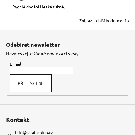
Rychlé dodání.Hezká sukně,
Zobrazit další hodnocení
Z
á
Odebírat newsletter
p
Nezmeškejte žádné novinky či slevy!
a
t
E-mail
í
PŘIHLÁSIT SE
Kontakt
info
@
sarafashion.cz