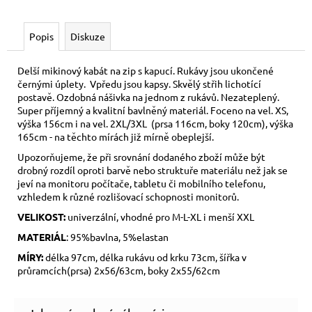
Popis
Diskuze
Delší mikinový kabát na zip s kapucí. Rukávy jsou ukončené
černými úplety. Vpředu jsou kapsy. Skvělý střih lichotící
postavě. Ozdobná nášivka na jednom z rukávů. Nezateplený.
Super příjemný a kvalitní bavlněný materiál. Foceno na vel. XS,
výška 156cm i na vel. 2XL/3XL (prsa 116cm, boky 120cm), výška
165cm - na těchto mírách již mírně obeplejší.
Upozorňujeme, že při srovnání dodaného zboží může být
drobný rozdíl oproti barvě nebo struktuře materiálu než jak se
jeví na monitoru počítače, tabletu či mobilního telefonu,
vzhledem k různé rozlišovací schopnosti monitorů.
VELIKOST:
univerzální, vhodné pro M-L-XL i menší XXL
MATERIÁL
: 95%bavlna, 5%elastan
MÍRY:
délka 97cm, délka rukávu od krku 73cm, šířka v
průramcích(prsa) 2x56/63cm, boky 2x55/62cm