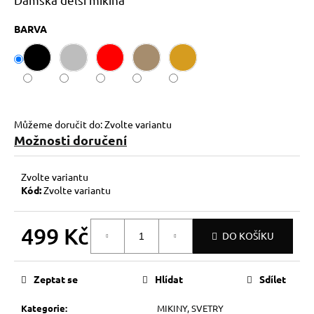
č
u
BARVA
j
e
m
e
Můžeme doručit do:
Zvolte variantu
Možnosti doručení
Zvolte variantu
Kód:
Zvolte variantu
499 Kč
DO KOŠÍKU
Měrná
cena:
Zeptat se
Hlídat
Sdílet
Kategorie
:
MIKINY, SVETRY