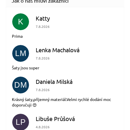
Katty
K
Hodnocení obchodu je 5 z 5 hvězdiček.
7.8.2026
Prima
Lenka Machalová
LM
Hodnocení obchodu je 5 z 5 hvězdiček.
7.8.2026
Šaty jsou super
Daniela Milská
DM
Hodnocení obchodu je 5 z 5 hvězdiček.
7.8.2026
Krásný šaty,příjemný materiál.Velmi rychlé dodání moc
doporučuji 😍
Libuše Průšová
LP
Hodnocení obchodu je 5 z 5 hvězdiček.
4.8.2026