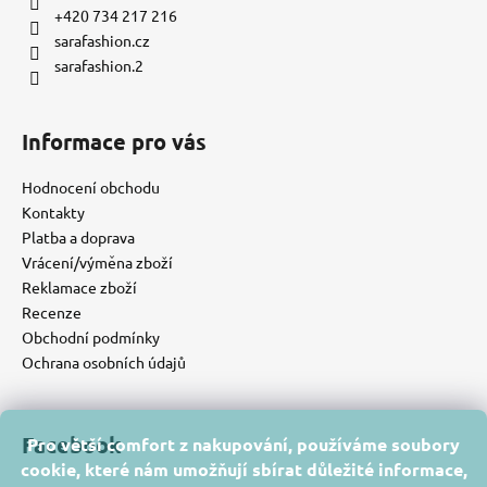
+420 734 217 216
sarafashion.cz
sarafashion.2
Informace pro vás
Hodnocení obchodu
Kontakty
Platba a doprava
Vrácení/výměna zboží
Reklamace zboží
Recenze
Obchodní podmínky
Ochrana osobních údajů
Facebook
Pro větší comfort z nakupování, používáme soubory
cookie, které nám umožňují sbírat důležité informace,