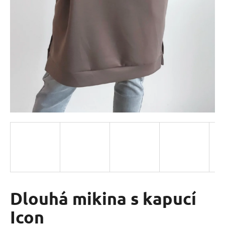
a
j
í
t
?
HLEDAT
D
o
p
o
Dlouhá mikina s kapucí
r
Icon
u