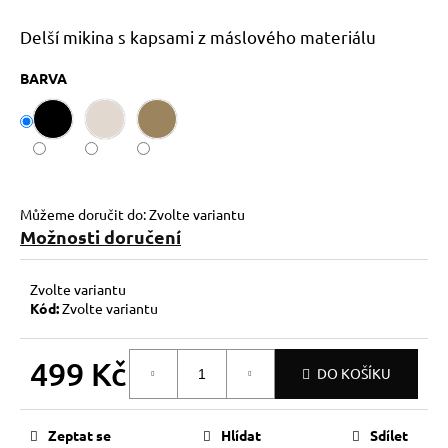
č
u
Delší mikina s kapsami z máslového materiálu
j
e
BARVA
m
e
Můžeme doručit do:
Zvolte variantu
Možnosti doručení
Zvolte variantu
Kód:
Zvolte variantu
499 Kč
DO KOŠÍKU
Měrná
cena:
Zeptat se
Hlídat
Sdílet