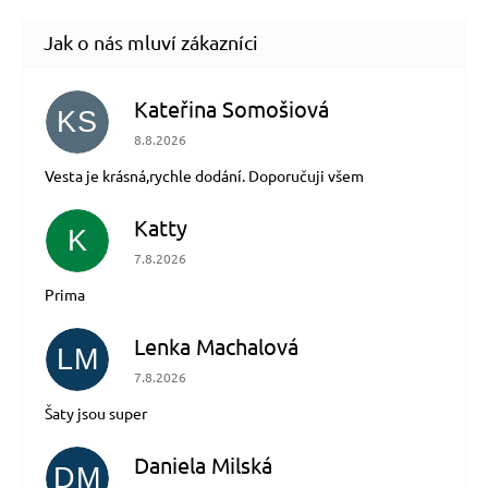
Kateřina Somošiová
KS
Hodnocení obchodu je 5 z 5 hvězdiček.
8.8.2026
Vesta je krásná,rychle dodání. Doporučuji všem
Katty
K
Hodnocení obchodu je 5 z 5 hvězdiček.
7.8.2026
Prima
Lenka Machalová
LM
Hodnocení obchodu je 5 z 5 hvězdiček.
7.8.2026
Šaty jsou super
Daniela Milská
DM