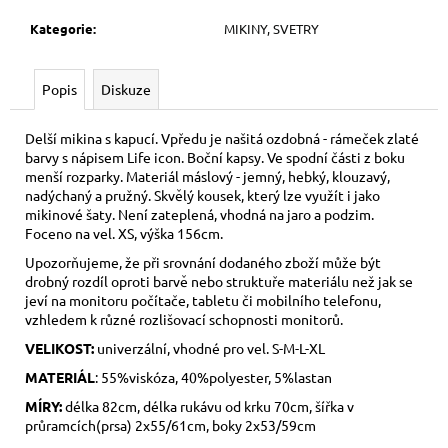
Kategorie
:
MIKINY, SVETRY
Popis
Diskuze
Delší mikina s kapucí. Vpředu je našitá ozdobná - rámeček zlaté
barvy s nápisem Life icon. Boční kapsy. Ve spodní části z boku
menší rozparky. Materiál máslový - jemný, hebký, klouzavý,
nadýchaný a pružný. Skvělý kousek, který lze využít i jako
mikinové šaty. Není zateplená, vhodná na jaro a podzim.
Foceno na vel. XS, výška 156cm.
Upozorňujeme, že při srovnání dodaného zboží může být
drobný rozdíl oproti barvě nebo struktuře materiálu než jak se
jeví na monitoru počítače, tabletu či mobilního telefonu,
vzhledem k různé rozlišovací schopnosti monitorů.
VELIKOST:
univerzální, vhodné pro vel. S-M-L-XL
MATERIÁL
: 55%viskóza, 40%polyester, 5%lastan
MÍRY:
délka 82cm, délka rukávu od krku 70cm, šířka v
průramcích(prsa) 2x55/61cm, boky 2x53/59cm