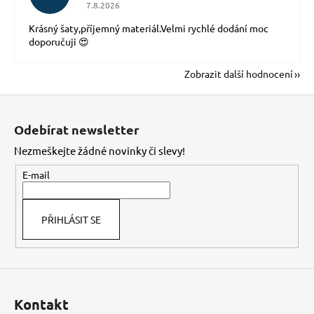
Hodnocení obchodu je 5 z 5 hvězdiček.
7.8.2026
Krásný šaty,příjemný materiál.Velmi rychlé dodání moc
doporučuji 😍
Zobrazit další hodnocení
Z
á
Odebírat newsletter
p
Nezmeškejte žádné novinky či slevy!
a
t
E-mail
í
PŘIHLÁSIT SE
Kontakt