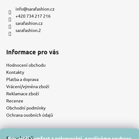
info
@
sarafashion.cz
+420 734 217 216
sarafashion.cz
sarafashion.2
Informace pro vás
Hodnocení obchodu
Kontakty
Platba a doprava
Vrácení/výměna zboží
Reklamace zboží
Recenze
Obchodní podmínky
Ochrana osobních údajů
Facebook
Pro větší comfort z nakupování, používáme soubory