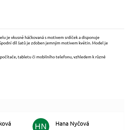
delu je vkusně háčkovaná s motivem srdíček a disponuje
y. Spodní díl šatů je zdoben jemným motivem květin. Model je
počítače, tabletu či mobilního telefonu, vzhledem k různé
ková
Hana Nyčová
HN
 5 z 5 hvězdiček.
Hodnocení obchodu je 5 z 5 hvězdiček.