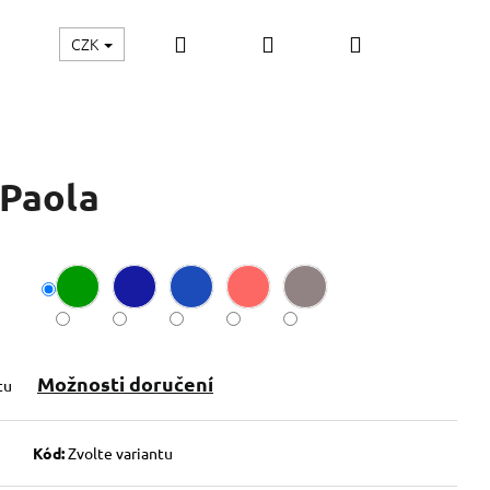
Hledat
Přihlášení
Nákupní
CZK
KY
MÓDA XXL
DÁRKOVÉ POUKAZY
Hodnoce
košík
 Paola
Možnosti doručení
tu
Kód:
Zvolte variantu