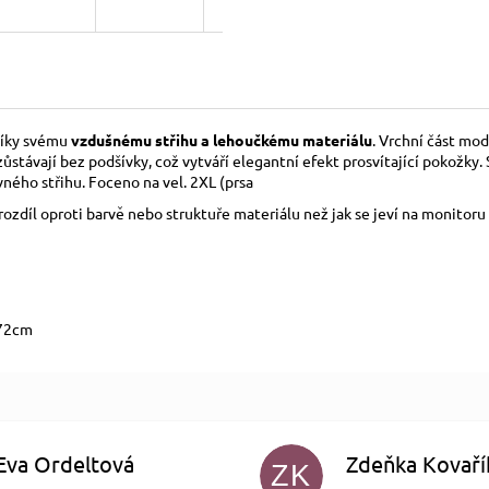
 díky svému
vzdušnému střihu a lehoučkému materiálu
. Vrchní část mo
zůstávají bez podšívky, což vytváří elegantní efekt prosvítající pokožk
ovného střihu. Foceno na vel. 2XL (prsa
zdíl oproti barvě nebo struktuře materiálu než jak se jeví na monitoru 
x72cm
Eva Ordeltová
Zdeňka Kovaří
ZK
Hodnocení obchodu je 5 z 5 hvězdiček.
Hodnocení obchodu je