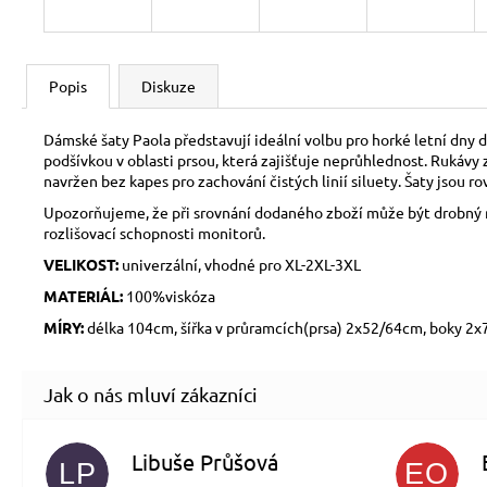
Popis
Diskuze
Dámské šaty Paola představují ideální volbu pro horké letní dny
podšívkou v oblasti prsou, která zajišťuje neprůhlednost. Rukávy 
navržen bez kapes pro zachování čistých linií siluety. Šaty jsou r
Upozorňujeme, že při srovnání dodaného zboží může být drobný ro
rozlišovací schopnosti monitorů.
VELIKOST:
univerzální, vhodné pro XL-2XL-3XL
MATERIÁL:
100%viskóza
MÍRY:
délka 104cm, šířka v průramcích(prsa) 2x52/64cm, boky 2
Libuše Průšová
LP
EO
Hodnocení obchodu je 5 z 5 hvězdiček.