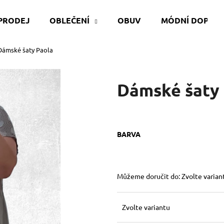
PRODEJ
OBLEČENÍ
OBUV
MÓDNÍ DOPLŇ
Dámské šaty Paola
Co potřebujete najít?
Dámské šaty
HLEDAT
BARVA
Doporučujeme
Můžeme doručit do:
Zvolte varian
Zvolte variantu