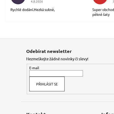
4.8.2026
Rychlé dodání.Hezká sukně,
Super obchod
pěkné šaty
Z
á
Odebírat newsletter
p
Nezmeškejte žádné novinky či slevy!
a
t
E-mail
í
PŘIHLÁSIT SE