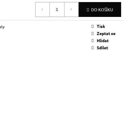
DO KOŠÍKU
Tisk
aty
Zeptat se
Hlídat
Sdílet