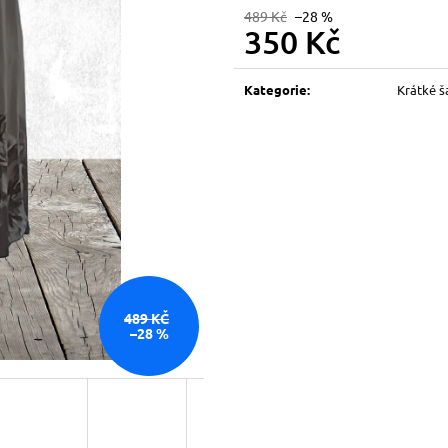
489 Kč
–28 %
350 Kč
Měrná
cena:
Kategorie
:
Krátké š
489 KČ
–28 %