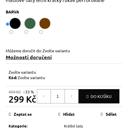
č
u
BARVA
j
e
m
e
Můžeme doručit do:
Zvolte variantu
Možnosti doručení
Zvolte variantu
Kód:
Zvolte variantu
450 Kč
–33 %
299 Kč
DO KOŠÍKU
Měrná
cena:
Zeptat se
Hlídat
Sdílet
Kategorie
:
Krátké šaty