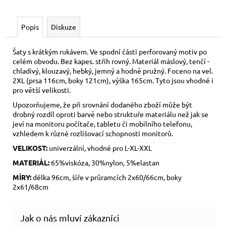
Popis
Diskuze
Šaty s krátkým rukávem. Ve spodní části perforovaný motiv po
celém obvodu. Bez kapes. střih rovný. Materiál máslový, tenčí -
chladivý, klouzavý, hebký, jemný a hodně pružný. Foceno na vel.
2XL (prsa 116cm, boky 121cm), výška 165cm. Tyto jsou vhodné i
pro větší velikosti.
Upozorňujeme, že při srovnání dodaného zboží může být
drobný rozdíl oproti barvě nebo struktuře materiálu než jak se
jeví na monitoru počítače, tabletu či mobilního telefonu,
vzhledem k různé rozlišovací schopnosti monitorů.
VELIKOST:
univerzální, vhodné pro L-XL-XXL
MATERIÁL:
65%viskóza, 30%nylon, 5%elastan
MÍRY:
délka 96cm, šíře v průramcích 2x60/66cm, boky
2x61/68cm