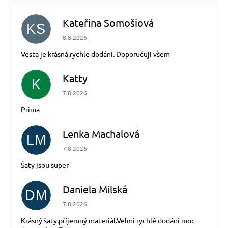
Kateřina Somošiová
KS
Hodnocení obchodu je 5 z 5 hvězdiček.
8.8.2026
Vesta je krásná,rychle dodání. Doporučuji všem
Katty
K
Hodnocení obchodu je 5 z 5 hvězdiček.
7.8.2026
Prima
Lenka Machalová
LM
Hodnocení obchodu je 5 z 5 hvězdiček.
7.8.2026
Šaty jsou super
Daniela Milská
DM
Hodnocení obchodu je 5 z 5 hvězdiček.
7.8.2026
Krásný šaty,příjemný materiál.Velmi rychlé dodání moc