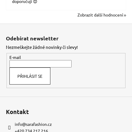
doporučuji 😍
Zobrazit další hodnocení
Z
á
Odebírat newsletter
p
Nezmeškejte žádné novinky či slevy!
a
t
E-mail
í
PŘIHLÁSIT SE
Kontakt
info
@
sarafashion.cz
+420 734 217 216