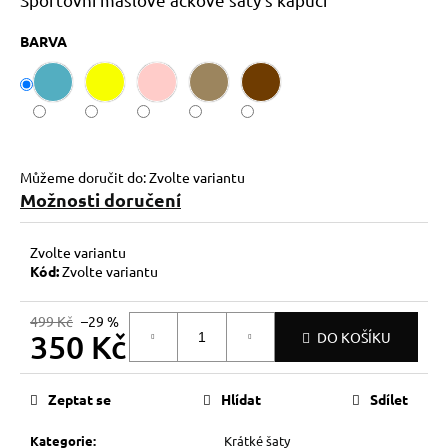
č
u
BARVA
j
e
m
e
Můžeme doručit do:
Zvolte variantu
Možnosti doručení
Zvolte variantu
Kód:
Zvolte variantu
499 Kč
–29 %
350 Kč
DO KOŠÍKU
Měrná
cena:
Zeptat se
Hlídat
Sdílet
Kategorie
:
Krátké šaty