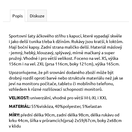
Popis
Diskuze
Sportovní šaty áčkového střihu s kapucí, které vypadají skvěle
i jako delší tunika třeba k džínům. Rukávy jsou kratší, k loktům.
Mají boční kapsy. Zadní strana maličko delší. Materiál máslový
- jemný, hebký, klouzavý, splývavý, mírně mačkaný a super
pružný. Vhodné i pro větší velikost. Foceno na vel. XS, výška
156cm i na vel. 2XL (prsa 116cm, boky 121cm), výška 165cm.
Upozorňujeme, že při srovnání dodaného zboží může být
drobný rozdíl oproti barvě nebo struktuře materiálu než jak se
jeví na monitoru počítače, tabletu či mobilního telefonu,
vzhledem k různé rozlišovací schopnosti monitorů.
VELIKOST:
univerzální, vhodné pro větší M-L-XL i XXL
MATERIÁL:
55%viskóza, 40%polyester, 5%elastan
MÍRY:
přední délka 90cm, zadní délka 98cm, délka rukávu od
krku 44cm, šířka v průramcích(prsa) 2x59/67cm, boky 2x68cm
v klidu