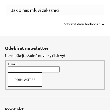
Zobrazit další hodnocení
Z
á
Odebírat newsletter
p
Nezmeškejte žádné novinky či slevy!
a
t
E-mail
í
PŘIHLÁSIT SE
Kontakt