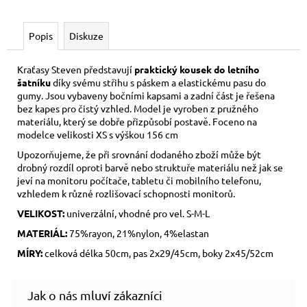
Popis
Diskuze
Kraťasy Steven představují
praktický kousek do letního
šatníku
díky svému střihu s páskem a elastickému pasu do
gumy. Jsou vybaveny bočními kapsami a zadní část je řešena
bez kapes pro čistý vzhled. Model je vyroben z pružného
materiálu, který se dobře přizpůsobí postavě. Foceno na
modelce velikosti XS s výškou 156 cm
Upozorňujeme, že při srovnání dodaného zboží může být
drobný rozdíl oproti barvě nebo struktuře materiálu než jak se
jeví na monitoru počítače, tabletu či mobilního telefonu,
vzhledem k různé rozlišovací schopnosti monitorů.
VELIKOST:
univerzální, vhodné pro vel. S-M-L
MATERIÁL:
75%rayon, 21%nylon, 4%elastan
MÍRY:
celková délka 50cm, pas 2x29/45cm, boky 2x45/52cm