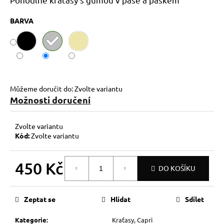
č
u
BARVA
j
e
m
e
Můžeme doručit do:
Zvolte variantu
Možnosti doručení
Zvolte variantu
Kód:
Zvolte variantu
450 Kč
DO KOŠÍKU
Měrná
cena:
Zeptat se
Hlídat
Sdílet
Kategorie
:
Kraťasy, Capri