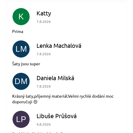
Katty
K
Hodnocení obchodu je 5 z 5 hvězdiček.
7.8.2026
Prima
Lenka Machalová
LM
Hodnocení obchodu je 5 z 5 hvězdiček.
7.8.2026
Šaty jsou super
Daniela Milská
DM
Hodnocení obchodu je 5 z 5 hvězdiček.
7.8.2026
Krásný šaty,příjemný materiál.Velmi rychlé dodání moc
doporučuji 😍
Libuše Průšová
LP
Hodnocení obchodu je 5 z 5 hvězdiček.
4.8.2026