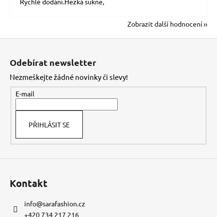
Rychlé dodání.Hezká sukně,
Zobrazit další hodnocení
Z
á
Odebírat newsletter
p
Nezmeškejte žádné novinky či slevy!
a
t
E-mail
í
PŘIHLÁSIT SE
Kontakt
info
@
sarafashion.cz
+420 734 217 216