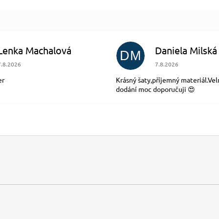
Lenka Machalová
Daniela Milská
DM
Hodnocení obchodu je 5 z 5 hvězdiček.
Hodnocení obchodu je
7.8.2026
7.8.2026
er
Krásný šaty,příjemný materiál.Vel
dodání moc doporučuji 😍