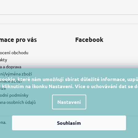
mace pro vás
Facebook
ocení obchodu
akty
a a doprava
ní/výměna zboží
ookie, které nám umožňují sbírat důležité informace, uzpů
mace zboží
 kliknutím na ikonku Nastavení. Více o uchovávání dat se 
nze
odní podmínky
Nastavení
na osobních údajů
ena.
Souhlasím