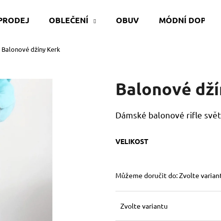
PRODEJ
OBLEČENÍ
OBUV
MÓDNÍ DOPLŇ
Balonové džíny Kerk
Co potřebujete najít?
Balonové dží
HLEDAT
Dámské balonové rifle svě
Doporučujeme
VELIKOST
Můžeme doručit do:
Zvolte varian
Zvolte variantu