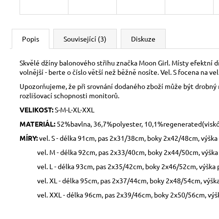
Popis
Související (3)
Diskuze
Skvělé džíny balonového střihu značka Moon Girl. Místy efektní dře
volnější - berte o číslo větší než běžně nosíte. Vel. S focena na ve
Upozorňujeme, že při srovnání dodaného zboží může být drobný ro
rozlišovací schopnosti monitorů.
VELIKOST:
S-M-
L-XL-XXL
MATERIÁL:
52%bavlna, 36,7%polyester, 10,1%regenerated(viskóz
MÍRY:
vel. S - délka 91cm, pas 2x31/38cm, boky 2x42/48cm, výšk
vel. M - délka 92cm, pas 2x33/40cm, boky 2x44/50cm, výška 
vel. L - délka 93cm, pas 2x35/42cm, boky 2x46/52cm, výška 
vel. XL - délka 95cm, pas 2x37/44cm, boky 2x48/54cm, výška
vel. XXL - délka 96cm, pas 2x39/46cm, boky 2x50/56cm, výš