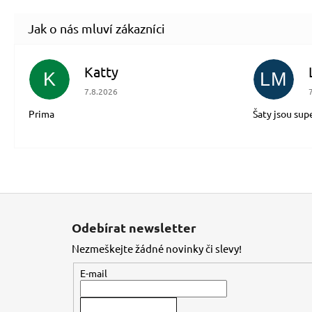
Katty
K
LM
Hodnocení obchodu je 5 z 5 hvězdiček.
7.8.2026
Prima
Šaty jsou sup
Z
á
Odebírat newsletter
p
Nezmeškejte žádné novinky či slevy!
a
t
E-mail
í