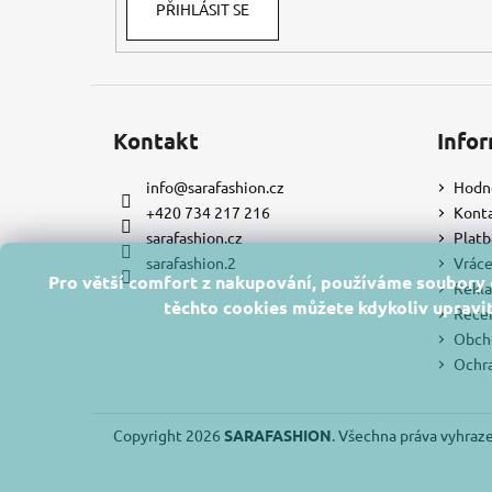
PŘIHLÁSIT SE
Kontakt
Infor
info
@
sarafashion.cz
Hodn
+420 734 217 216
Kont
sarafashion.cz
Platb
sarafashion.2
Vráce
Pro větší comfort z nakupování, používáme soubory c
Rekla
těchto cookies můžete kdykoliv upravit
Rece
Obch
Ochra
Copyright 2026
SARAFASHION
. Všechna práva vyhraz