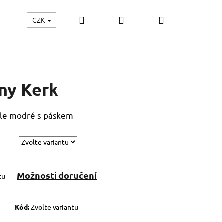
Hledat
Přihlášení
Nákupní
CZK
KY
MÓDA XXL
DÁRKOVÉ POUKAZY
Hodnoce
košík
ny Kerk
tle modré s páskem
Možnosti doručení
tu
Kód:
Zvolte variantu