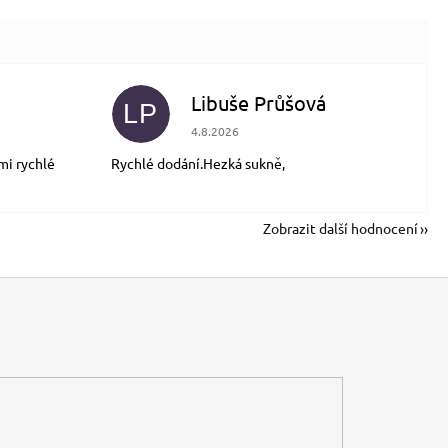
Libuše Průšová
LP
 5 z 5 hvězdiček.
Hodnocení obchodu je 5 z 5 hvězdiček.
4.8.2026
mi rychlé
Rychlé dodání.Hezká sukně,
Zobrazit další hodnocení