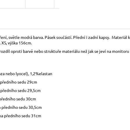
ní, světle modrá barva. Pásek součástí. Přední i zadní kapsy. Materiál kv
l. XS, výška 156cm.
zdíl oproti barvě nebo struktuře materiálu než jak se jeví na monitoru 
a nebo lyocel), 1,2%elastan
a předního sedu 29cm
předního sedu 29,5cm
předního sedu 30cm
 předního sedu 30,5cm
ka předního sedu 31cm