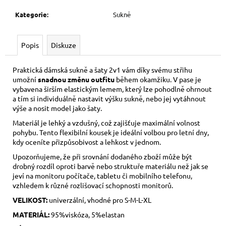
Kategorie
:
Sukně
Popis
Diskuze
Praktická dámská sukně a šaty 2v1 vám díky svému střihu
umožní
snadnou změnu outfitu
během okamžiku. V pase je
vybavena širším elastickým lemem, který lze pohodlně ohrnout
a tím si individuálně nastavit výšku sukně, nebo jej vytáhnout
výše a nosit model jako šaty.
Materiál je lehký a vzdušný, což zajišťuje maximální volnost
pohybu. Tento flexibilní kousek je ideální volbou pro letní dny,
kdy oceníte přizpůsobivost a lehkost v jednom.
Upozorňujeme, že při srovnání dodaného zboží může být
drobný rozdíl oproti barvě nebo struktuře materiálu než jak se
jeví na monitoru počítače, tabletu či mobilního telefonu,
vzhledem k různé rozlišovací schopnosti monitorů.
VELIKOST:
univerzální, vhodné pro S-M-L-XL
MATERIÁL:
95%viskóza, 5%elastan