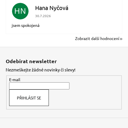
Hana Nyčová
HN
Hodnocení obchodu je 5 z 5 hvězdiček.
30.7.2026
jsem spokojená
Zobrazit další hodnocení
Z
á
Odebírat newsletter
p
Nezmeškejte žádné novinky či slevy!
a
t
E-mail
í
PŘIHLÁSIT SE