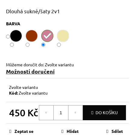
č
u
Dlouhá sukně/šaty 2v1
j
e
BARVA
m
e
Můžeme doručit do:
Zvolte variantu
Možnosti doručení
Zvolte variantu
Kód:
Zvolte variantu
450 Kč
DO KOŠÍKU
Měrná
cena:
Zeptat se
Hlídat
Sdílet