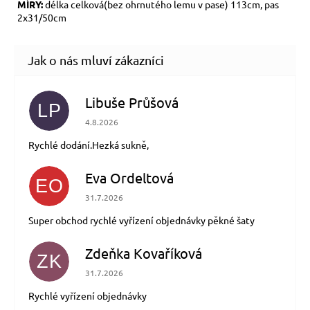
MÍRY:
délka celková(bez ohrnutého lemu v pase) 113cm, pas
2x31/50cm
Libuše Průšová
LP
Hodnocení obchodu je 5 z 5 hvězdiček.
4.8.2026
Rychlé dodání.Hezká sukně,
Eva Ordeltová
EO
Hodnocení obchodu je 5 z 5 hvězdiček.
31.7.2026
Super obchod rychlé vyřízení objednávky pěkné šaty
Zdeňka Kovaříková
ZK
Hodnocení obchodu je 5 z 5 hvězdiček.
31.7.2026
Rychlé vyřízení objednávky