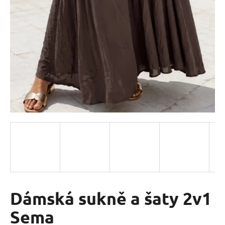
a
j
í
t
?
HLEDAT
D
o
p
o
Dámská sukně a šaty 2v1
r
Sema
u