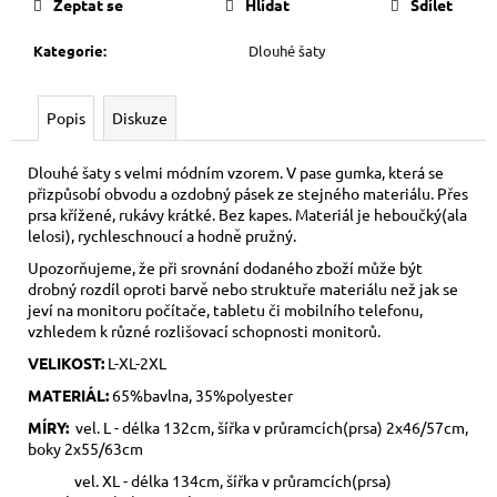
Zeptat se
Hlídat
Sdílet
Kategorie
:
Dlouhé šaty
Popis
Diskuze
Dlouhé šaty s velmi módním vzorem. V pase gumka, která se
přizpůsobí obvodu a ozdobný pásek ze stejného materiálu. Přes
prsa křížené, rukávy krátké. Bez kapes. Materiál je heboučký(ala
lelosi), rychleschnoucí a hodně pružný.
Upozorňujeme, že při srovnání dodaného zboží může být
drobný rozdíl oproti barvě nebo struktuře materiálu než jak se
jeví na monitoru počítače, tabletu či mobilního telefonu,
vzhledem k různé rozlišovací schopnosti monitorů.
VELIKOST:
L-XL-2XL
MATERIÁL:
65%bavlna, 35%polyester
MÍRY:
vel. L - délka 132cm, šířka v průramcích(prsa) 2x46/57cm,
boky 2x55/63cm
vel. XL - délka 134cm, šířka v průramcích(prsa)