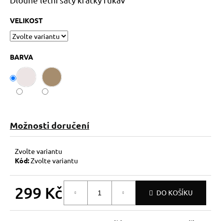
č
u
VELIKOST
j
e
m
e
BARVA
Možnosti doručení
Zvolte variantu
Kód:
Zvolte variantu
299 Kč
DO KOŠÍKU
Měrná
cena: