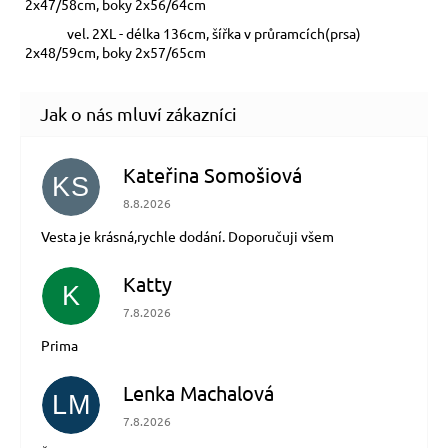
2x47/58cm, boky 2x56/64cm
vel. 2XL - délka 136cm, šířka v průramcích(prsa)
2x48/59cm, boky 2x57/65cm
Kateřina Somošiová
KS
Hodnocení obchodu je 5 z 5 hvězdiček.
8.8.2026
Vesta je krásná,rychle dodání. Doporučuji všem
Katty
K
Hodnocení obchodu je 5 z 5 hvězdiček.
7.8.2026
Prima
Lenka Machalová
LM
Hodnocení obchodu je 5 z 5 hvězdiček.
7.8.2026