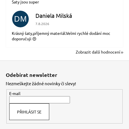
Šaty jsou super
Daniela Milská
DM
Hodnocení obchodu je 5 z 5 hvězdiček.
7.8.2026
Krásný šaty,příjemný materiál.Velmi rychlé dodání moc
doporučuji 😍
Zobrazit další hodnocení
Z
á
Odebírat newsletter
p
Nezmeškejte žádné novinky či slevy!
a
t
E-mail
í
PŘIHLÁSIT SE