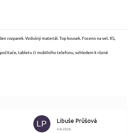
en rozparek. Vzdušný materiál. Top kousek. Foceno na vel. XS,
počítače, tabletu či mobilního telefonu, vzhledem k různé
Libuše Průšová
LP
 5 z 5 hvězdiček.
Hodnocení obchodu je 5 z 5 hvězdiček.
4.8.2026