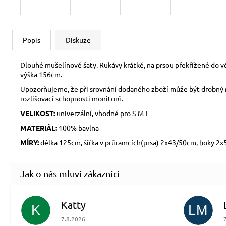
Popis
Diskuze
Dlouhé mušelínové šaty. Rukávy krátké, na prsou překřížené do v
výška 156cm.
Upozorňujeme, že při srovnání dodaného zboží může být drobný ro
rozlišovací schopnosti monitorů.
VELIKOST:
univerzální, vhodné pro S-M-L
MATERIÁL:
100% bavlna
MÍRY:
délka 125cm, šířka v průramcích(prsa) 2x43/50cm, boky 2
Katty
K
LM
Hodnocení obchodu je 5 z 5 hvězdiček.
7.8.2026