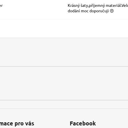
er
Krásný šaty,příjemný materiál.Vel
dodání moc doporučuji 😍
mace pro vás
Facebook