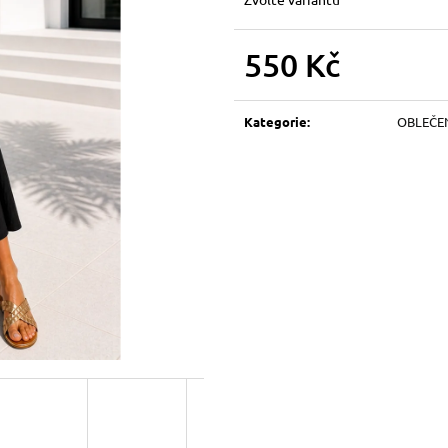
550 Kč
Měrná
cena:
Kategorie
:
OBLEČE