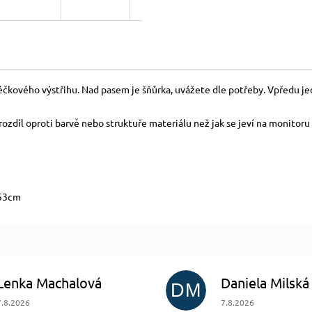
éčkového výstřihu. Nad pasem je šňůrka, uvážete dle potřeby. Vpředu jed
zdíl oproti barvě nebo struktuře materiálu než jak se jeví na monitoru 
x53cm
Lenka Machalová
Daniela Milská
DM
Hodnocení obchodu je 5 z 5 hvězdiček.
Hodnocení obchodu je
7.8.2026
7.8.2026