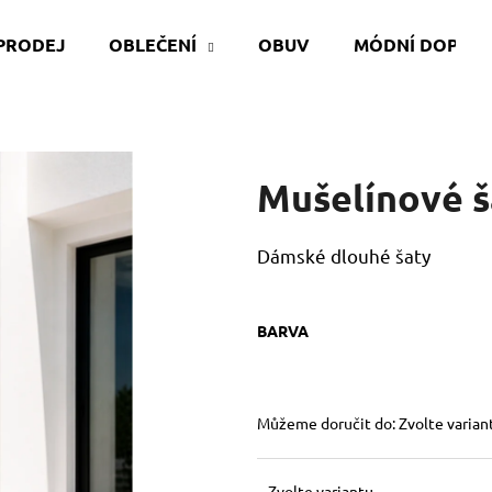
PRODEJ
OBLEČENÍ
OBUV
MÓDNÍ DOPLŇ
Co potřebujete najít?
Mušelínové š
HLEDAT
Dámské dlouhé šaty
Doporučujeme
BARVA
Můžeme doručit do:
Zvolte varian
Zvolte variantu