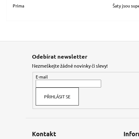
Prima
Šaty jsou sup
Z
á
Odebírat newsletter
p
Nezmeškejte žádné novinky či slevy!
a
t
E-mail
í
PŘIHLÁSIT SE
Kontakt
Infor