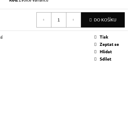
DO KOŠÍKU
Tisk
NÍ
Zeptat se
Hlídat
Sdílet