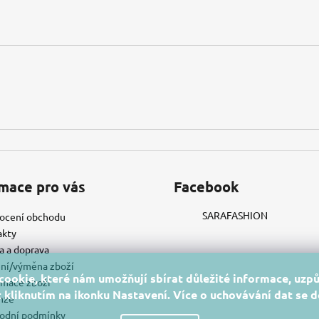
mace pro vás
Facebook
SARAFASHION
ocení obchodu
akty
a a doprava
ní/výměna zboží
ookie, které nám umožňují sbírat důležité informace, uzpů
mace zboží
 kliknutím na ikonku Nastavení. Více o uchovávání dat se 
nze
odní podmínky