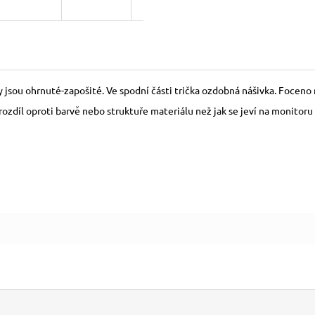
y jsou ohrnuté-zapošité. Ve spodní části trička ozdobná nášivka. Foceno n
zdíl oproti barvě nebo struktuře materiálu než jak se jeví na monitoru 