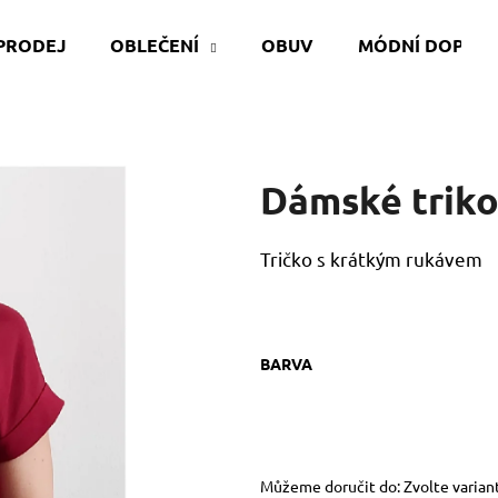
PRODEJ
OBLEČENÍ
OBUV
MÓDNÍ DOPLŇ
Co potřebujete najít?
Dámské triko
HLEDAT
Tričko s krátkým rukávem
Doporučujeme
BARVA
Můžeme doručit do:
Zvolte varian