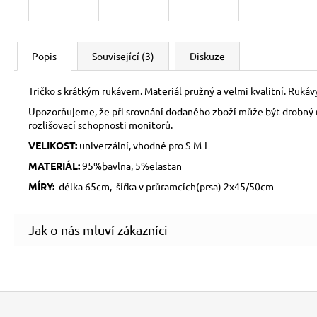
Popis
Související (3)
Diskuze
Tričko s krátkým rukávem. Materiál pružný a velmi kvalitní. Rukáv
Upozorňujeme, že při srovnání dodaného zboží může být drobný ro
rozlišovací schopnosti monitorů.
VELIKOST:
univerzální, vhodné pro S-M-L
MATERIÁL:
95%bavlna, 5%elastan
MÍRY:
délka 65cm, šířka v průramcích(prsa) 2x45/50cm
Z