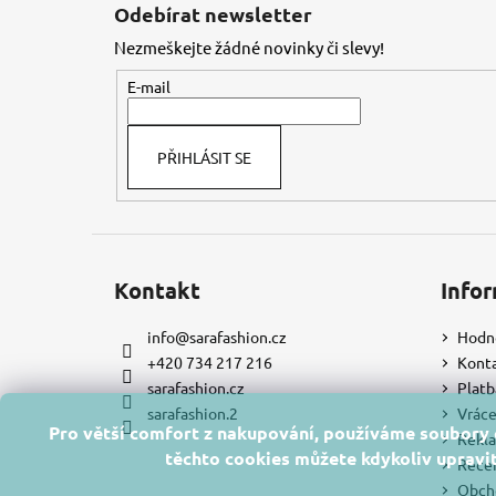
á
Odebírat newsletter
p
Nezmeškejte žádné novinky či slevy!
a
t
E-mail
í
PŘIHLÁSIT SE
Kontakt
Infor
info
@
sarafashion.cz
Hodn
+420 734 217 216
Kont
sarafashion.cz
Platb
sarafashion.2
Vráce
Pro větší comfort z nakupování, používáme soubory c
Rekla
těchto cookies můžete kdykoliv upravit
Rece
Obch