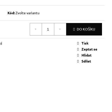
Kód:
Zvolte variantu
DO KOŠÍKU
Tisk
NÍ
Zeptat se
Hlídat
Sdílet