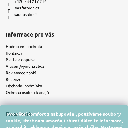
+420 734 217 216
sarafashion.cz
sarafashion.2
Informace pro vás
Hodnocení obchodu
Kontakty
Platba a doprava
Vrácení/výměna zboží
Reklamace zboží
Recenze
Obchodní podmínky
Ochrana osobních údajů
Facebook
Pro větší comfort z nakupování, používáme soubory
cookie, které nám umožňují sbírat důležité informace,
uzpůsobit reklamy a zlepšovat naše služby. Nastavení