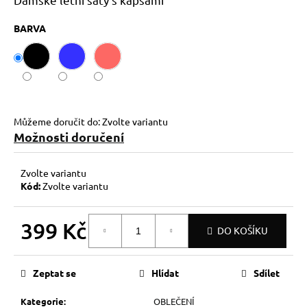
č
u
BARVA
j
e
m
e
Můžeme doručit do:
Zvolte variantu
Možnosti doručení
Zvolte variantu
Kód:
Zvolte variantu
399 Kč
DO KOŠÍKU
Měrná
cena:
Zeptat se
Hlídat
Sdílet
Kategorie
:
OBLEČENÍ