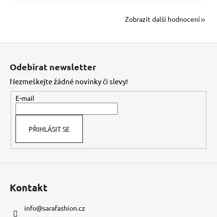
Zobrazit další hodnocení
Z
á
Odebírat newsletter
p
Nezmeškejte žádné novinky či slevy!
a
t
E-mail
í
PŘIHLÁSIT SE
Kontakt
info
@
sarafashion.cz