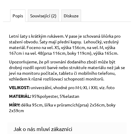
Popis
Související (2)
Diskuze
Letní šaty s krátkým rukávem. V pase je schovaná šňůrka pro
stažení obvodu. Šaty mají přední kapsy. Lehoučký, vzdušný
materiál. Foceno na vel. XS, výška 156cm, na vel. M, výška
167cm i na vel. 48(prsa 116cm, boky 119cm), výška 165cm.
Upozorňujeme, že při srovnání dodaného zboží může být
drobný rozdíl oproti barvě nebo struktuře materiálu než jak se
jeví na monitoru počítače, tabletu či mobilního telefonu,
vzhledem k různé rozlišovací schopnosti monitorů.
VELIKOST:
univerzální, vhodné pro M-L-XL i XXL viz. foto
MATERIÁL:
95%polyester, 5%elastan
MÍRY:
délka 95cm, šířka v průramcích(prsa) 2x56cm, boky
2x59cm