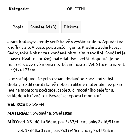
Kategorie
:
OBLEČENÍ
Popis
Související (3)
Diskuze
Jeans kraťasy v trendy šedé barvě s vyšším sedem. Zapínání na
knoflík a zip. V pase, po stranách, guma. Přední a zadní kapsy.
Sed vysoký. Nohavice ukončené ohrnutím- zapošité. Součástí je
i pásek. Kvalitní, pružný materiál. Jsou větší - doporučujeme
brát o číslo až dvě menší než běžně nosíte. Vel. S focena na vel.
L, výška 177cm.
Upozorňujeme, že při srovnání dodaného zboží může být
drobný rozdíl oproti barvě nebo struktuře materiálu než jak se
jeví na monitoru počítače, tabletu či mobilního telefonu,
vzhledem k různé rozlišovací schopnosti monitorů.
VELIKOST:
XS-S-M-L
MATERIÁL:
95%bavlna, 5%elastan
MÍRY:
vel. XS - délka 36cm, pas 2x37/44cm, boky 2x46/51cm
vel. S - délka 37cm, pas 2x39/46cm, boky 2x48/53cm