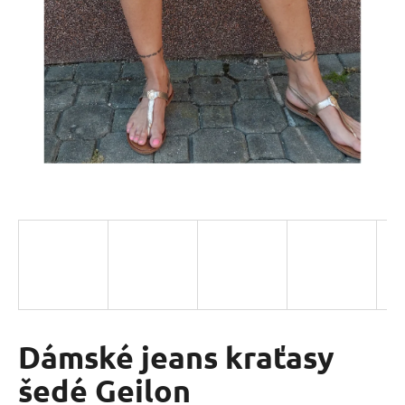
a
j
í
t
?
HLEDAT
D
o
p
o
Dámské jeans kraťasy
r
šedé Geilon
u