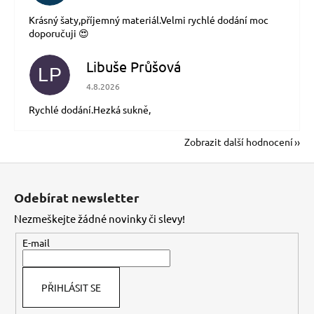
Krásný šaty,příjemný materiál.Velmi rychlé dodání moc
doporučuji 😍
Libuše Průšová
LP
Hodnocení obchodu je 5 z 5 hvězdiček.
4.8.2026
Rychlé dodání.Hezká sukně,
Zobrazit další hodnocení
Z
á
Odebírat newsletter
p
Nezmeškejte žádné novinky či slevy!
a
t
E-mail
í
PŘIHLÁSIT SE