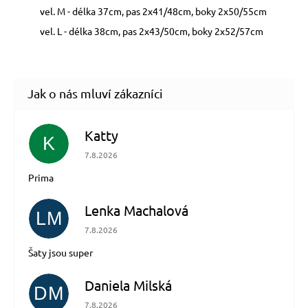
vel. M - délka 37cm, pas 2x41/48cm, boky 2x50/55cm
vel. L - délka 38cm, pas 2x43/50cm, boky 2x52/57cm
Katty
K
Hodnocení obchodu je 5 z 5 hvězdiček.
7.8.2026
Prima
Lenka Machalová
LM
Hodnocení obchodu je 5 z 5 hvězdiček.
7.8.2026
Šaty jsou super
Daniela Milská
DM
Hodnocení obchodu je 5 z 5 hvězdiček.
7.8.2026