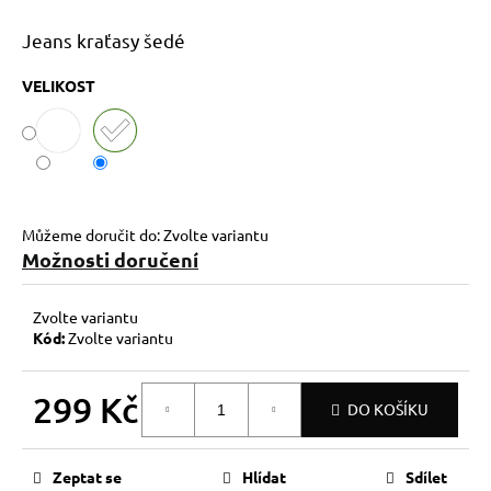
č
u
Jeans kraťasy šedé
j
e
VELIKOST
m
e
Můžeme doručit do:
Zvolte variantu
Možnosti doručení
Zvolte variantu
Kód:
Zvolte variantu
299 Kč
DO KOŠÍKU
Měrná
cena:
Zeptat se
Hlídat
Sdílet