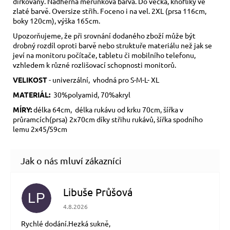
dírkovaný. Nádherná meruňková barva. Do véčka, knoflíky ve
zlaté barvě. Oversize střih. Foceno i na vel. 2XL (prsa 116cm,
boky 120cm), výška 165cm.
Upozorňujeme, že při srovnání dodaného zboží může být
drobný rozdíl oproti barvě nebo struktuře materiálu než jak se
jeví na monitoru počítače, tabletu či mobilního telefonu,
vzhledem k různé rozlišovací schopnosti monitorů.
VELIKOST
- univerzální, vhodná pro S-M-L- XL
MATERIÁL:
30%polyamid, 70%akryl
MÍRY:
délka 64cm, délka rukávu od krku 70cm, šířka v
průramcích(prsa) 2x70cm díky střihu rukávů, šířka spodního
lemu 2x45/59cm
Libuše Průšová
LP
Hodnocení obchodu je 5 z 5 hvězdiček.
4.8.2026
Rychlé dodání.Hezká sukně,