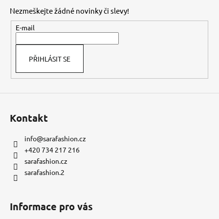
p
Nezmeškejte žádné novinky či slevy!
a
t
E-mail
í
PŘIHLÁSIT SE
Kontakt
info
@
sarafashion.cz
+420 734 217 216
sarafashion.cz
sarafashion.2
Informace pro vás