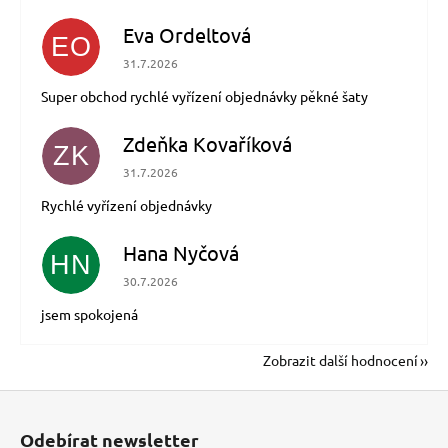
Eva Ordeltová
EO
Hodnocení obchodu je 5 z 5 hvězdiček.
31.7.2026
Super obchod rychlé vyřízení objednávky pěkné šaty
Zdeňka Kovaříková
ZK
Hodnocení obchodu je 5 z 5 hvězdiček.
31.7.2026
Rychlé vyřízení objednávky
Hana Nyčová
HN
Hodnocení obchodu je 5 z 5 hvězdiček.
30.7.2026
jsem spokojená
Zobrazit další hodnocení
Z
á
Odebírat newsletter