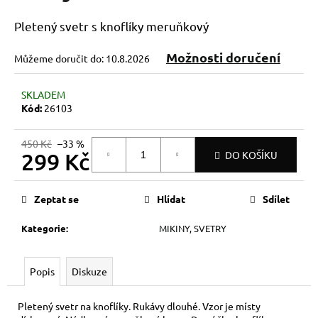
č
u
Pletený svetr s knoflíky meruňkový
j
e
Možnosti doručení
Můžeme doručit do:
10.8.2026
m
e
SKLADEM
Kód:
26103
450 Kč
–33 %
299 Kč
DO KOŠÍKU
Měrná
cena:
Zeptat se
Hlídat
Sdílet
Kategorie
:
MIKINY, SVETRY
Popis
Diskuze
Pletený svetr na knoflíky. Rukávy dlouhé. Vzor je místy