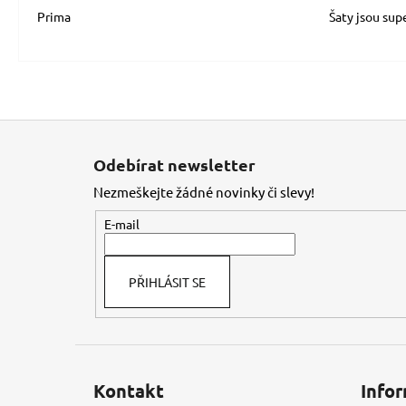
Prima
Šaty jsou sup
Z
á
Odebírat newsletter
p
Nezmeškejte žádné novinky či slevy!
a
t
E-mail
í
PŘIHLÁSIT SE
Kontakt
Infor