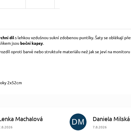
chní díl
s lehkou vzdušnou sukní zdobenou puntíky. Šaty se oblékají přes
plňkem jsou
boční kapsy
.
zdíl oproti barvě nebo struktuře materiálu než jak se jeví na monitoru 
 boky 2x52cm
Lenka Machalová
Daniela Milská
DM
Hodnocení obchodu je 5 z 5 hvězdiček.
Hodnocení obchodu je
7.8.2026
7.8.2026