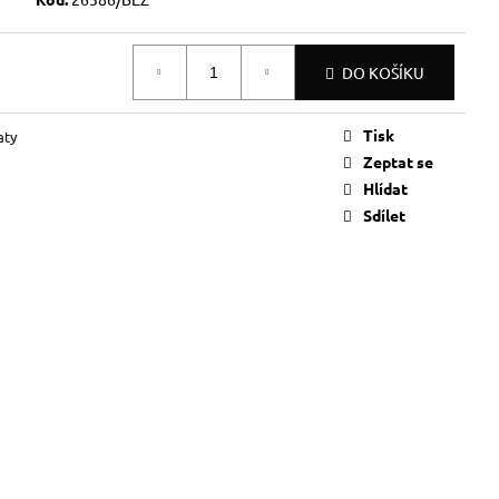
DO KOŠÍKU
Tisk
aty
Zeptat se
Hlídat
Sdílet