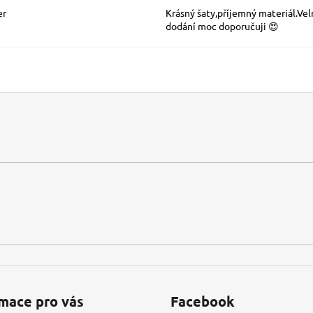
er
Krásný šaty,příjemný materiál.Vel
dodání moc doporučuji 😍
mace pro vás
Facebook