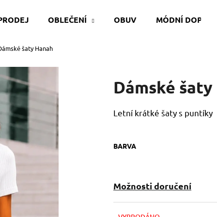
PRODEJ
OBLEČENÍ
OBUV
MÓDNÍ DOPLŇ
Dámské šaty Hanah
Co potřebujete najít?
Dámské šaty
HLEDAT
Letní krátké šaty s puntíky
Doporučujeme
BARVA
Možnosti doručení
VYPRODÁNO