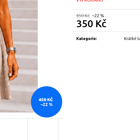
450 Kč
–22 %
350 Kč
Měrná
cena:
Kategorie
:
Krátké š
450 KČ
–22 %