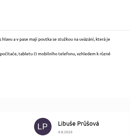
 hlavu a v pase mají poutka se stužkou na uvázání, která je
počítače, tabletu či mobilního telefonu, vzhledem k různé
Libuše Průšová
LP
 5 z 5 hvězdiček.
Hodnocení obchodu je 5 z 5 hvězdiček.
4.8.2026