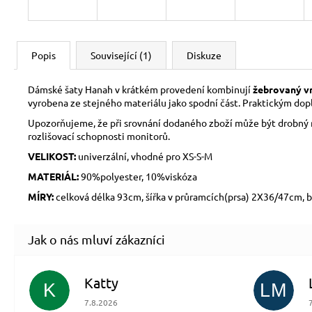
Popis
Související (1)
Diskuze
Dámské šaty Hanah v krátkém provedení kombinují
žebrovaný vr
vyrobena ze stejného materiálu jako spodní část. Praktickým do
Upozorňujeme, že při srovnání dodaného zboží může být drobný ro
rozlišovací schopnosti monitorů.
VELIKOST:
univerzální, vhodné pro XS-S-M
MATERIÁL:
90%polyester, 10%viskóza
MÍRY:
celková délka 93cm, šířka v průramcích(prsa) 2X36/47cm,
Katty
K
LM
Hodnocení obchodu je 5 z 5 hvězdiček.
7.8.2026