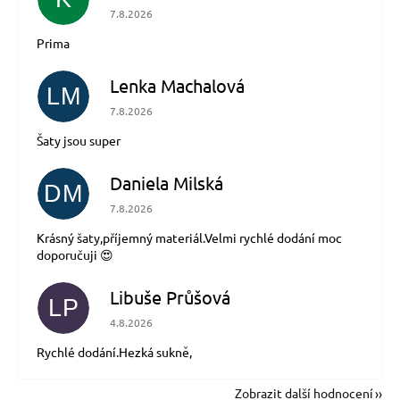
Hodnocení obchodu je 5 z 5 hvězdiček.
7.8.2026
Prima
Lenka Machalová
LM
Hodnocení obchodu je 5 z 5 hvězdiček.
7.8.2026
Šaty jsou super
Daniela Milská
DM
Hodnocení obchodu je 5 z 5 hvězdiček.
7.8.2026
Krásný šaty,příjemný materiál.Velmi rychlé dodání moc
doporučuji 😍
Libuše Průšová
LP
Hodnocení obchodu je 5 z 5 hvězdiček.
4.8.2026
Rychlé dodání.Hezká sukně,
Zobrazit další hodnocení