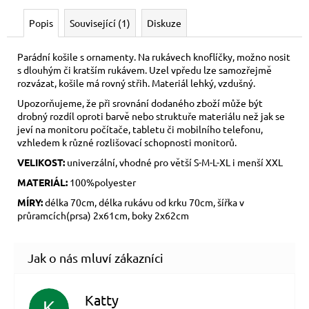
Popis
Související (1)
Diskuze
Parádní košile s ornamenty. Na rukávech knoflíčky, možno nosit
s dlouhým či kratším rukávem. Uzel vpředu lze samozřejmě
rozvázat, košile má rovný střih. Materiál lehký, vzdušný.
Upozorňujeme, že při srovnání dodaného zboží může být
drobný rozdíl oproti barvě nebo struktuře materiálu než jak se
jeví na monitoru počítače, tabletu či mobilního telefonu,
vzhledem k různé rozlišovací schopnosti monitorů.
VELIKOST:
univerzální, vhodné pro větší S-M-L-XL i menší XXL
MATERIÁL:
100%polyester
MÍRY:
délka 70cm, délka rukávu od krku 70cm, šířka v
průramcích(prsa) 2x61cm, boky 2x62cm
Katty
K