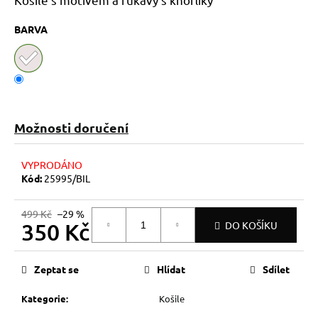
č
u
BARVA
j
e
m
e
Možnosti doručení
VYPRODÁNO
Kód:
25995/BIL
499 Kč
–29 %
350 Kč
DO KOŠÍKU
Měrná
cena:
Zeptat se
Hlídat
Sdílet
Kategorie
:
Košile