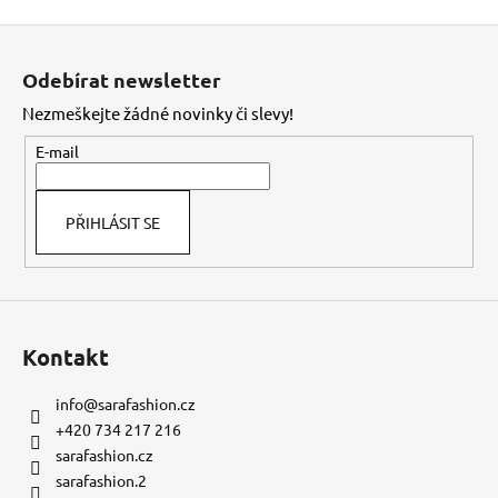
Z
á
Odebírat newsletter
p
Nezmeškejte žádné novinky či slevy!
a
t
E-mail
í
PŘIHLÁSIT SE
Kontakt
info
@
sarafashion.cz
+420 734 217 216
sarafashion.cz
sarafashion.2